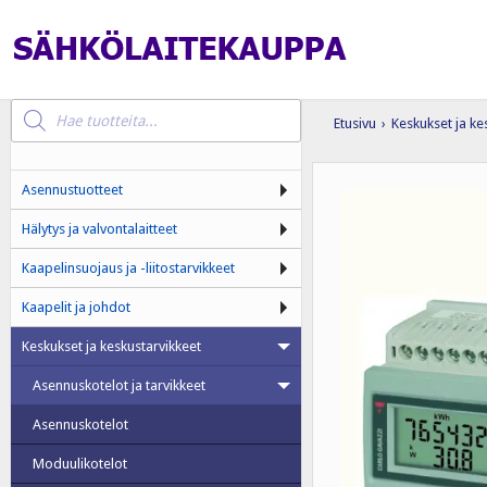
Products
search
Etusivu
›
Keskukset ja ke
Asennustuotteet
Hälytys ja valvontalaitteet
Kaapelinsuojaus ja -liitostarvikkeet
Kaapelit ja johdot
Keskukset ja keskustarvikkeet
Asennuskotelot ja tarvikkeet
Asennuskotelot
Moduulikotelot