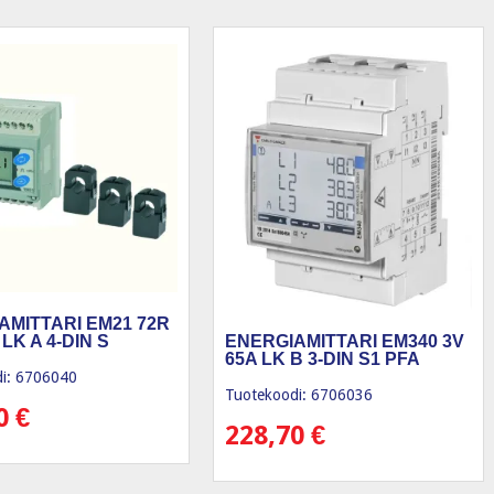
AMITTARI EM21 72R
 LK A 4-DIN S
ENERGIAMITTARI EM340 3V
65A LK B 3-DIN S1 PFA
i: 6706040
Tuotekoodi: 6706036
70
€
228,70
€