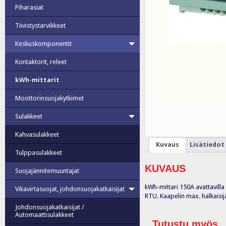
Piharasiat
Tiivistystarvikkeet
Keskuskomponentit
Kontaktorit, releet
kWh-mittarit
Moottorinsuojakytkimet
Sulakkeet
Kahvasulakkeet
Kuvaus
Lisätiedot
Tulppasulakkeet
KUVAUS
Suojajännitemuuntajat
kWh-mittari 150A avattavill
Vikavirtasuojat, johdonsuojakatkaisijat
RTU. Kaapelin max. halkaisi
Johdonsuojakatkaisijat /
Automaattisulakkeet
Tutustu myös