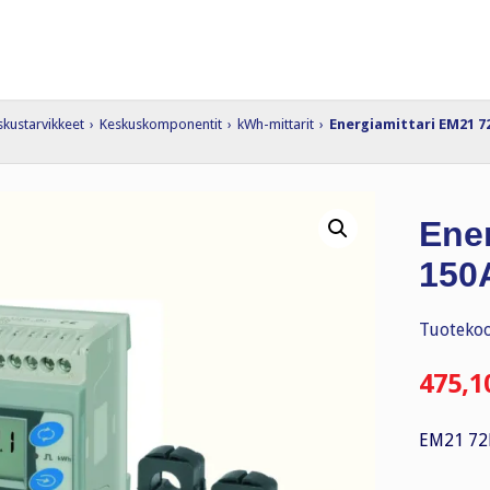
skustarvikkeet
›
Keskuskomponentit
›
kWh-mittarit
›
Energiamittari EM21 72
Ene
150A
Tuotekoo
475,1
EM21 72R