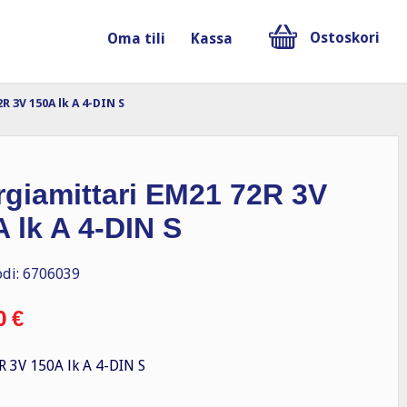
Ostoskori
Oma tili
Kassa
R 3V 150A lk A 4-DIN S
rgiamittari EM21 72R 3V
 lk A 4-DIN S
di: 6706039
0
€
 3V 150A lk A 4-DIN S