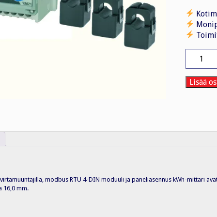
Kotim
Monip
Toimi
Energiam
EM21
72R
3V
Lisää os
150A
lk
A
4-
DIN
S
määrä
a virtamuuntajilla, modbus RTU 4-DIN moduuli ja paneliasennus kWh-mittari avat
ja 16,0 mm.