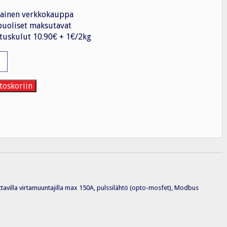
ainen verkkokauppa
uoliset maksutavat
tuskulut 10.90€ + 1€/2kg
ittari
toskoriin
tavilla virtamuuntajilla max 150A, pulssilähtö (opto-mosfet), Modbus