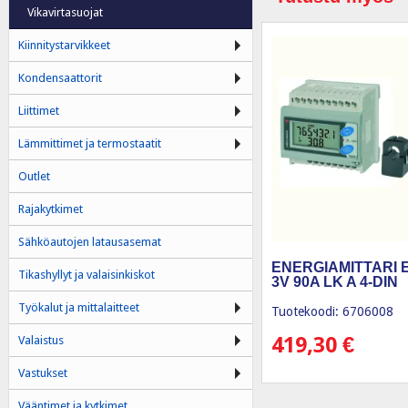
Vikavirtasuojat
Kiinnitystarvikkeet
Kondensaattorit
Liittimet
Lämmittimet ja termostaatit
Outlet
Rajakytkimet
Sähköautojen latausasemat
ENERGIAMITTARI 
Tikashyllyt ja valaisinkiskot
3V 90A LK A 4-DIN
Työkalut ja mittalaitteet
Tuotekoodi: 6706008
419,30
€
Valaistus
Vastukset
Vääntimet ja kytkimet