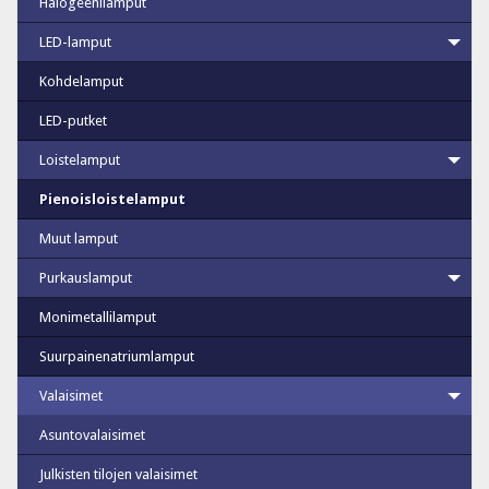
Halogeenilamput
LED-lamput
Kohdelamput
LED-putket
Loistelamput
Pienoisloistelamput
Muut lamput
Purkauslamput
Monimetallilamput
Suurpainenatriumlamput
Valaisimet
Asuntovalaisimet
Julkisten tilojen valaisimet