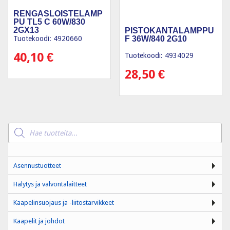
RENGASLOISTELAMP
PU TL5 C 60W/830
2GX13
PISTOKANTALAMPPU
Tuotekoodi: 4920660
F 36W/840 2G10
40,10
€
Tuotekoodi: 4934029
28,50
€
Products
search
Asennustuotteet
Hälytys ja valvontalaitteet
Kaapelinsuojaus ja -liitostarvikkeet
Kaapelit ja johdot