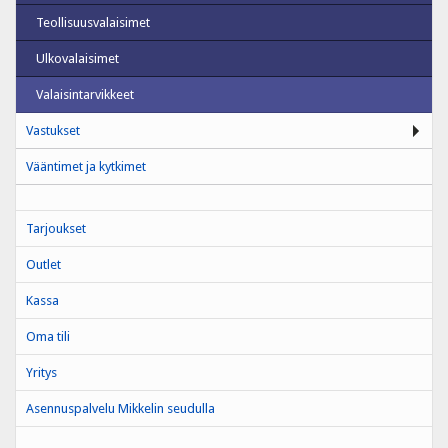
Teollisuusvalaisimet
Ulkovalaisimet
Valaisintarvikkeet
Vastukset
Vääntimet ja kytkimet
Tarjoukset
Outlet
Kassa
Oma tili
Yritys
Asennuspalvelu Mikkelin seudulla