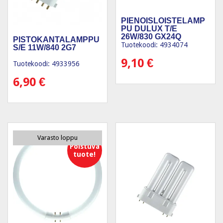
PIENOISLOISTELAMP
PU DULUX T/E
26W/830 GX24Q
PISTOKANTALAMPPU
Tuotekoodi: 4934074
S/E 11W/840 2G7
9,10
€
Tuotekoodi: 4933956
6,90
€
Varasto loppu
Poistuva
tuote!