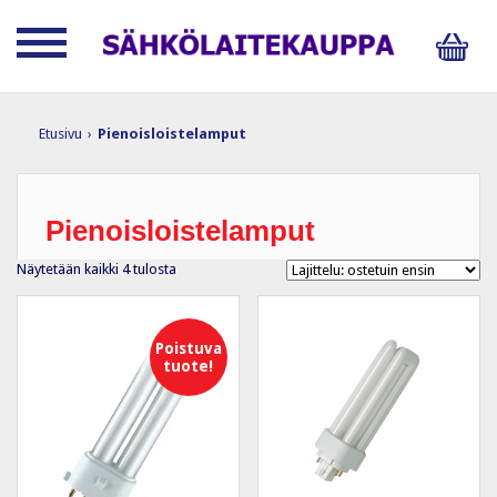
Etusivu
›
Pienoisloistelamput
Pienoisloistelamput
Suosituimmat
Näytetään kaikki 4 tulosta
ensin
Poistuva
tuote!