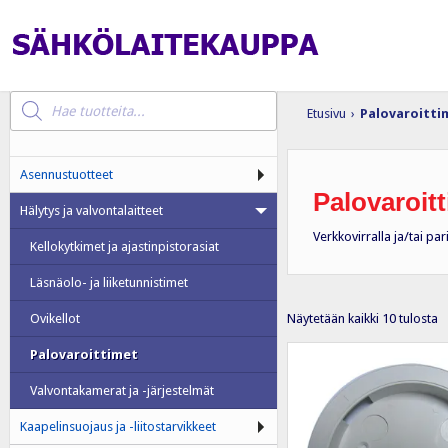
Products
search
Etusivu
›
Palovaroitti
Asennustuotteet
Palovaroit
Hälytys ja valvontalaitteet
Verkkovirralla ja/tai par
Kellokytkimet ja ajastinpistorasiat
Läsnäolo- ja liiketunnistimet
S
Näytetään kaikki 10 tulosta
Ovikellot
e
Palovaroittimet
Valvontakamerat ja -järjestelmät
Kaapelinsuojaus ja -liitostarvikkeet