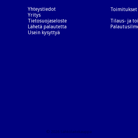
Yhteystiedot
Toimitukset 
Yritys
Tietosuojaseloste
Tilaus- ja t
Lähetä palautetta
Palautusilm
Usein kysyttyä
© 2026 Sähkölaitekauppa