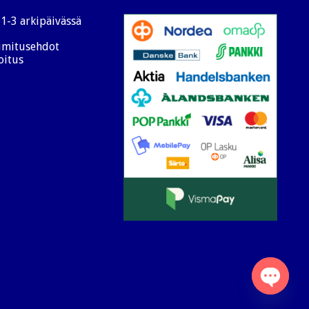
1-3 arkipäivässä
oimitusehdot
oitus
Open