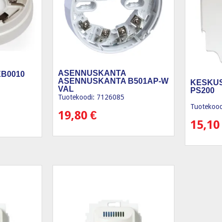
ASENNUSKANTA
B0010
ASENNUSKANTA B501AP-W
KESKU
VAL
PS200
Tuotekoodi: 7126085
Tuotekood
19,80
€
15,1