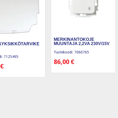
MERKINANTOKOJE
MUUNTAJA 2,2VA 230V/15V
SYKSIKKÖTARVIKE
Tuotekoodi: 7060765
i: 7125495
86,00
€
0
€