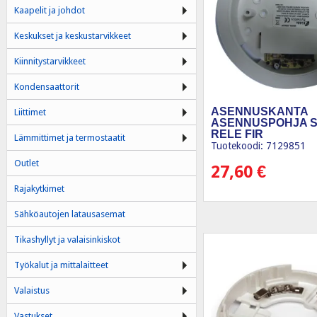
Kaapelit ja johdot
Keskukset ja keskustarvikkeet
Kiinnitystarvikkeet
Kondensaattorit
ASENNUSKANTA
Liittimet
ASENNUSPOHJA S
RELE FIR
Lämmittimet ja termostaatit
Tuotekoodi: 7129851
Outlet
27,60
€
Rajakytkimet
Sähköautojen latausasemat
Tikashyllyt ja valaisinkiskot
Työkalut ja mittalaitteet
Valaistus
Vastukset