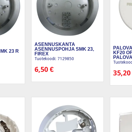
ASENNUSKANTA
PALOVA
ASENNUSPOHJA SMK 23,
MK 23 R
KF20 OP
FIREX
PALOVA
Tuotekoodi: 7129850
Tuotekood
6,50
€
35,2