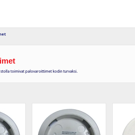
met
timet
istolla toimivat palovaroittimet kodin turvaksi.
uosituimmat
nsin