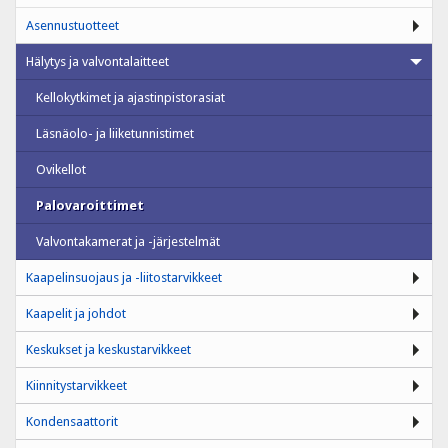
Asennustuotteet
Hälytys ja valvontalaitteet
Kellokytkimet ja ajastinpistorasiat
Läsnäolo- ja liiketunnistimet
Ovikellot
Palovaroittimet
Valvontakamerat ja -järjestelmät
Kaapelinsuojaus ja -liitostarvikkeet
Kaapelit ja johdot
Keskukset ja keskustarvikkeet
Kiinnitystarvikkeet
Kondensaattorit