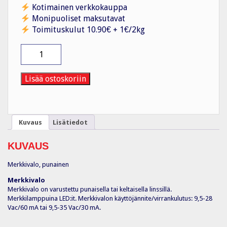
Kotimainen verkkokauppa
Monipuoliset maksutavat
Toimituskulut 10.90€ + 1€/2kg
Merkinantokoje
Merkkivalo
punainen
määrä
Lisää ostoskoriin
Kuvaus
Lisätiedot
KUVAUS
Merkkivalo, punainen
Merkkivalo
Merkkivalo on varustettu punaisella tai keltaisella linssillä.
Merkkilamppuina LED:it. Merkkivalon käyttöjännite/virrankulutus: 9,5-28
Vac/60 mA tai 9,5-35 Vac/30 mA.