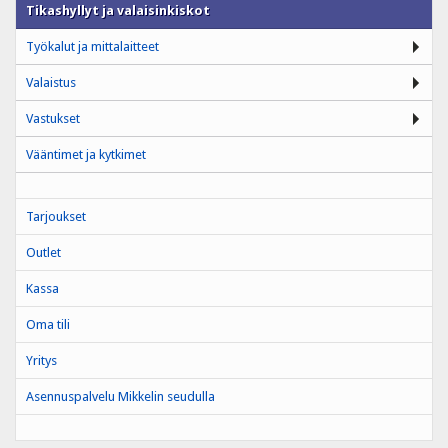
Tikashyllyt ja valaisinkiskot
Työkalut ja mittalaitteet
Valaistus
Vastukset
Vääntimet ja kytkimet
Tarjoukset
Outlet
Kassa
Oma tili
Yritys
Asennuspalvelu Mikkelin seudulla