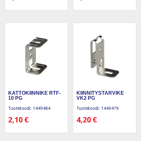
KATTOKIINNIKE RTF-
KIINNITYSTARVIKE
10 PG
VK2 PG
Tuotekoodi: 1449484
Tuotekoodi: 1449479
2,10
€
4,20
€