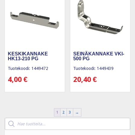
KESKIKANNAKE
SEINÄKANNAKE VKI-
HK13-210 PG
500 PG
Tuotekoodi: 1449472
Tuotekoodi: 1449439
4,00
€
20,40
€
1
2
3
→
Products
search