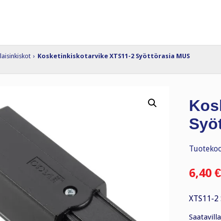
laisinkiskot
›
Kosketinkiskotarvike XTS11-2 Syöttörasia MUS
Kos
Syö
Tuotekoo
6,40
€
XTS11-2 
Saatavilla