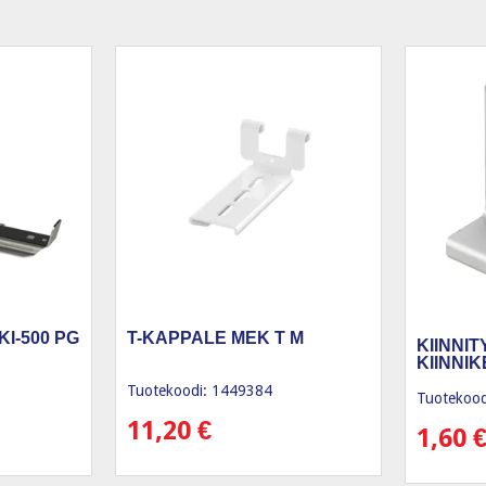
I-500 PG
T-KAPPALE MEK T M
KIINNI
KIINNI
Tuotekoodi: 1449384
Tuotekood
11,20
€
1,60