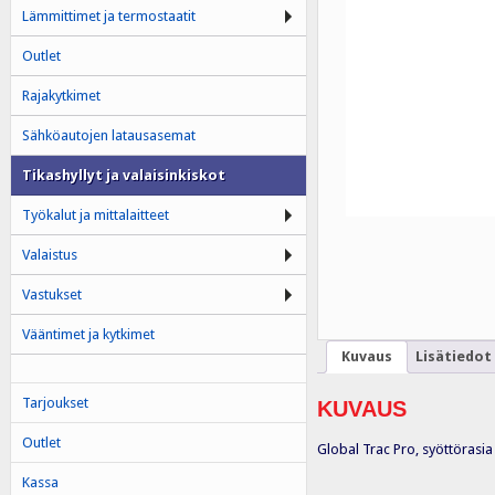
Lämmittimet ja termostaatit
Outlet
Rajakytkimet
Sähköautojen latausasemat
Tikashyllyt ja valaisinkiskot
Työkalut ja mittalaitteet
Valaistus
Vastukset
Vääntimet ja kytkimet
Kuvaus
Lisätiedot
Tarjoukset
KUVAUS
Outlet
Global Trac Pro, syöttörasi
Kassa