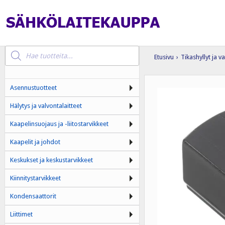
Products
search
Etusivu
›
Tikashyllyt ja va
Asennustuotteet
Hälytys ja valvontalaitteet
Kaapelinsuojaus ja -liitostarvikkeet
Kaapelit ja johdot
Keskukset ja keskustarvikkeet
Kiinnitystarvikkeet
Kondensaattorit
Liittimet