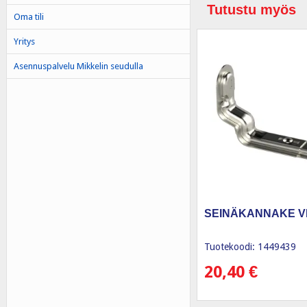
Tutustu myös
Oma tili
Yritys
Asennuspalvelu Mikkelin seudulla
SEINÄKANNAKE VK
Tuotekoodi: 1449439
20,40
€