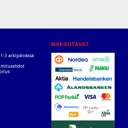
S
MAKSUTAVAT
1-3 arkipäivässä
oimitusehdot
oitus