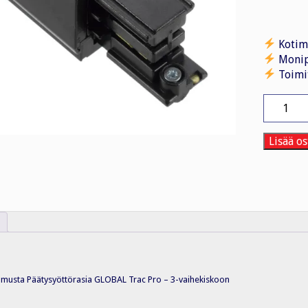
Kotim
Monip
Toimi
Kosketin
XTS11-
2
Syöttöra
Lisää os
MUS
määrä
a musta Päätysyöttörasia GLOBAL Trac Pro – 3-vaihekiskoon