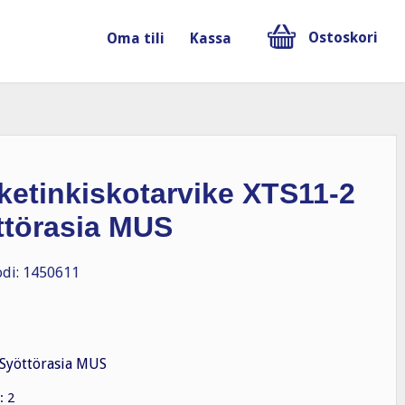
Ostoskori
Oma tili
Kassa
ketinkiskotarvike XTS11-2
ttörasia MUS
di: 1450611
Syöttörasia MUS
: 2