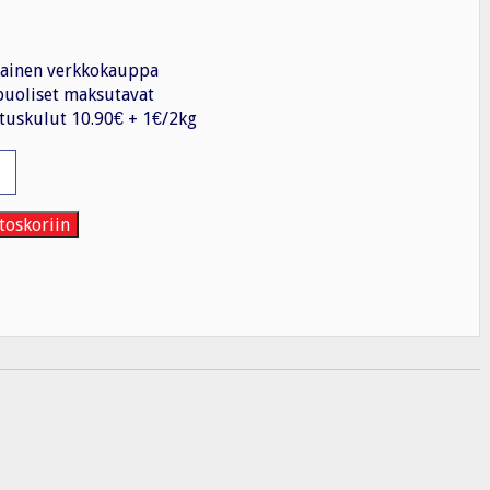
ainen verkkokauppa
uoliset maksutavat
tuskulut 10.90€ + 1€/2kg
kiskotarvike
sia
toskoriin