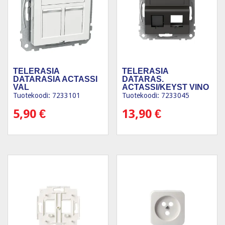
TELERASIA
TELERASIA
DATARASIA ACTASSI
DATARAS.
VAL
ACTASSI/KEYST VINO
AN
Tuotekoodi: 7233101
Tuotekoodi: 7233045
5,90
€
13,90
€