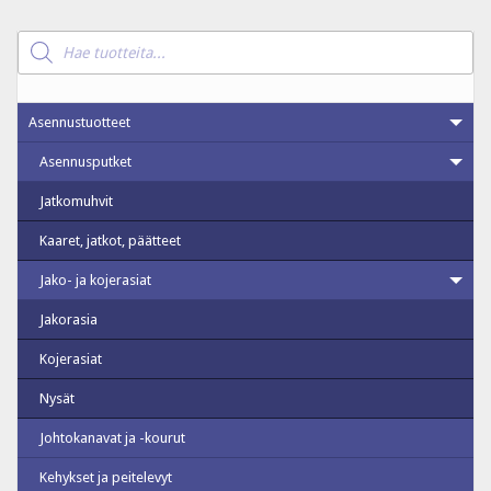
Products
search
Asennustuotteet
Asennusputket
Jatkomuhvit
Kaaret, jatkot, päätteet
Jako- ja kojerasiat
Jakorasia
Kojerasiat
Nysät
Johtokanavat ja -kourut
Kehykset ja peitelevyt