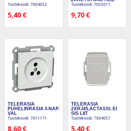
VAL
Tuotekoodi: 7004052
Tuotekoodi: 7033011
5,40
€
9,70
€
TELERASIA
TELERASIA
PUHELINRASIA 3-NAP.
2XRJ45,ACTASSI, EI
VAL
SIS LIIT
Tuotekoodi: 7011171
Tuotekoodi: 7004057
8,60
€
5,40
€