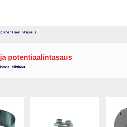
 potentiaalintasaus
ja potentiaalintasaus
ntasausliittimet
osituimmat
in