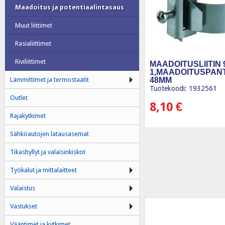
Maadoitus ja potentiaalintasaus
Muut liittimet
Rasialiittimet
Riviliittimet
MAADOITUSLIITIN 
1,MAADOITUSPANT
48MM
Lämmittimet ja termostaatit
Tuotekoodi: 1932561
Outlet
8,10
€
Rajakytkimet
Sähköautojen latausasemat
Tikashyllyt ja valaisinkiskot
Työkalut ja mittalaitteet
Valaistus
Vastukset
Vääntimet ja kytkimet