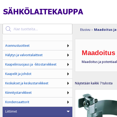
Products
search
Etusivu
›
Maadoitus ja
Asennustuotteet
Maadoitus 
Hälytys ja valvontalaitteet
Maadoitus ja potentiaali
Kaapelinsuojaus ja -liitostarvikkeet
Kaapelit ja johdot
Su
Näytetään kaikki 7 tulosta
Keskukset ja keskustarvikkeet
ens
Kiinnitystarvikkeet
Kondensaattorit
Liittimet