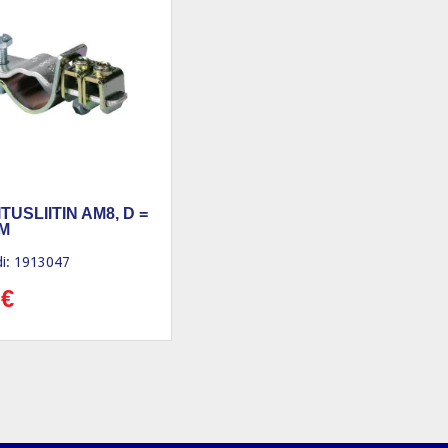
USLIITIN AM8, D =
MM
i: 1913047
0
€