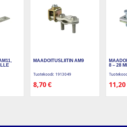
AM11,
MAADOITUSLIITIN AM9
MAADOIT
ILLE
8 – 28 
Tuotekoodi: 1913049
Tuotekood
8,70
€
11,2