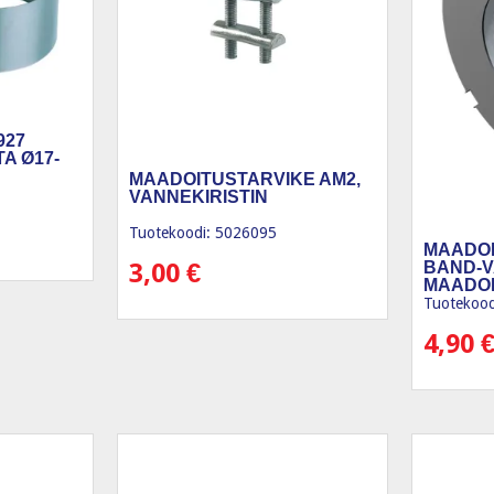
927
A Ø17-
MAADOITUSTARVIKE AM2,
VANNEKIRISTIN
Tuotekoodi: 5026095
MAADOI
3,00
€
BAND-V
MAADO
Tuotekood
4,90