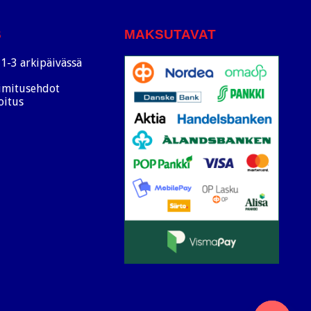
S
MAKSUTAVAT
1-3 arkipäivässä
oimitusehdot
oitus