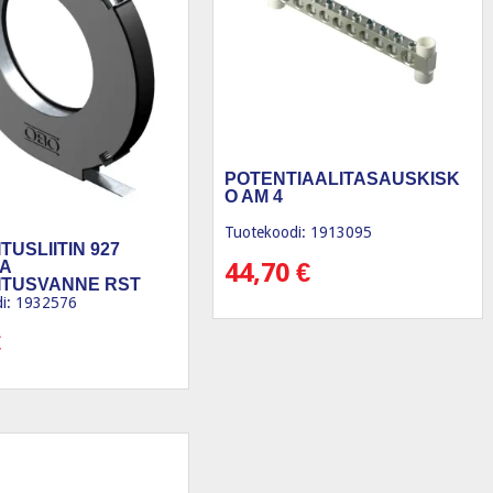
POTENTIAALITASAUSKISK
O AM 4
Tuotekoodi: 1913095
TUSLIITIN 927
44,70
€
A
ITUSVANNE RST
i: 1932576
€