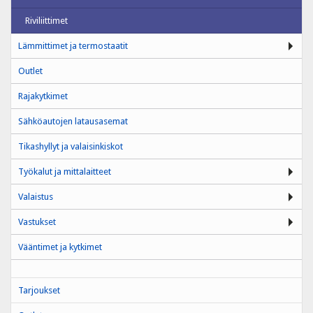
Riviliittimet
Lämmittimet ja termostaatit
Outlet
Rajakytkimet
Sähköautojen latausasemat
Tikashyllyt ja valaisinkiskot
Työkalut ja mittalaitteet
Valaistus
Vastukset
Vääntimet ja kytkimet
Tarjoukset