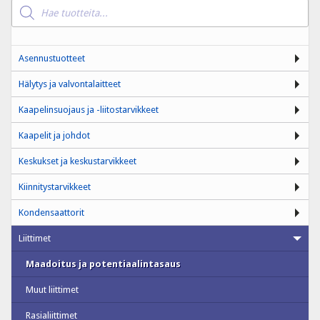
Products
search
Asennustuotteet
Hälytys ja valvontalaitteet
Kaapelinsuojaus ja -liitostarvikkeet
Kaapelit ja johdot
Keskukset ja keskustarvikkeet
Kiinnitystarvikkeet
Kondensaattorit
Liittimet
Maadoitus ja potentiaalintasaus
Muut liittimet
Rasialiittimet