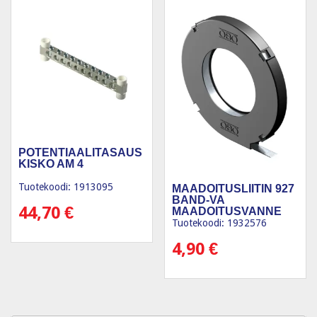
POTENTIAALITASAUS
KISKO AM 4
Tuotekoodi: 1913095
MAADOITUSLIITIN 927
BAND-VA
44,70
€
MAADOITUSVANNE
RST
Tuotekoodi: 1932576
4,90
€