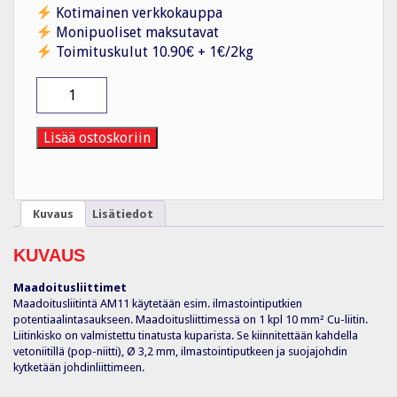
Kotimainen verkkokauppa
Monipuoliset maksutavat
Toimituskulut 10.90€ + 1€/2kg
Maadoitusliitin
AM11,
Ilmastointiputkille
määrä
Lisää ostoskoriin
Kuvaus
Lisätiedot
KUVAUS
Maadoitusliittimet
Maadoitusliitintä AM11 käytetään esim. ilmastointiputkien
potentiaalintasaukseen. Maadoitusliittimessä on 1 kpl 10 mm² Cu-liitin.
Liitinkisko on valmistettu tinatusta kuparista. Se kiinnitettään kahdella
vetoniitillä (pop-niitti), Ø 3,2 mm, ilmastointiputkeen ja suojajohdin
kytketään johdinliittimeen.