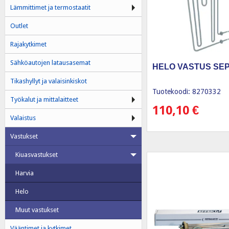
Lämmittimet ja termostaatit
Outlet
Rajakytkimet
Sähköautojen latausasemat
HELO VASTUS SEP
Tikashyllyt ja valaisinkiskot
Tuotekoodi: 8270332
Työkalut ja mittalaitteet
110,10
€
Valaistus
Vastukset
Kiuasvastukset
Harvia
Helo
Muut vastukset
Vääntimet ja kytkimet