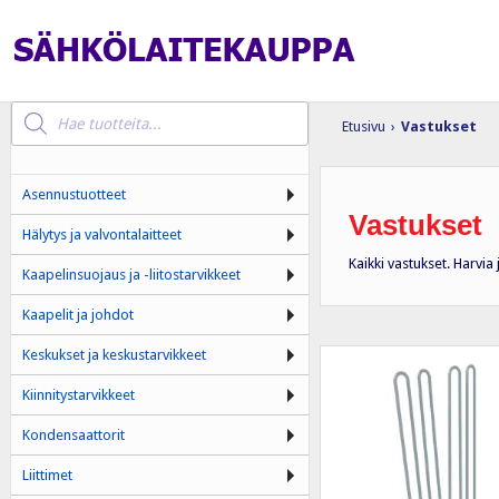
Products
search
Etusivu
›
Vastukset
Asennustuotteet
Vastukset
Hälytys ja valvontalaitteet
Kaikki vastukset. Harvia
Kaapelinsuojaus ja -liitostarvikkeet
Kaapelit ja johdot
Keskukset ja keskustarvikkeet
Kiinnitystarvikkeet
Kondensaattorit
Liittimet