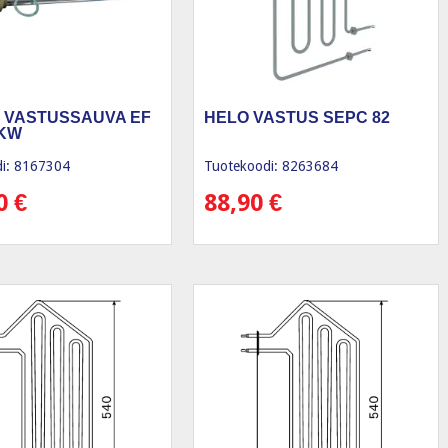
 VASTUSSAUVA EF
HELO VASTUS SEPC 82
5KW
i: 8167304
Tuotekoodi: 8263684
30
€
88,90
€