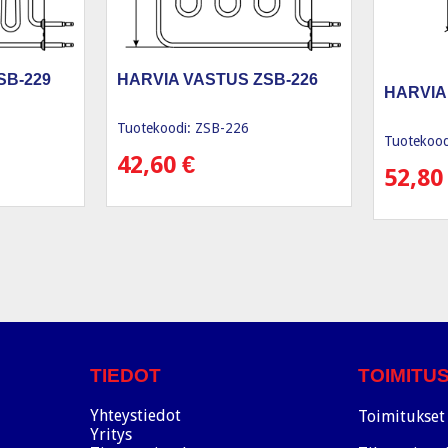
SB-229
HARVIA VASTUS ZSB-226
HARVIA
Tuotekoodi: ZSB-226
Tuotekood
42,60
€
52,8
TIEDOT
TOIMITU
Yhteystiedot
Toimitukset 
Yritys