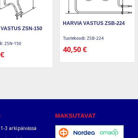
HARVIA VASTUS ZSB-224
 VASTUS ZSN-150
Tuotekoodi: ZSB-224
i: ZSN-150
40,50
€
0
€
S
MAKSUTAVAT
1-3 arkipäivässä