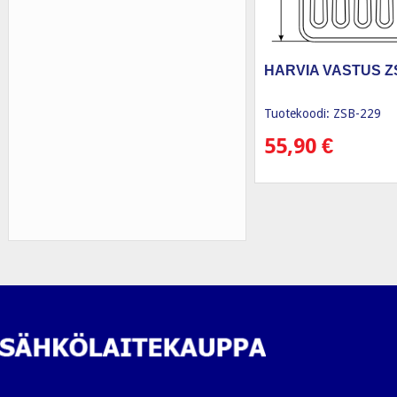
HARVIA VASTUS Z
Tuotekoodi: ZSB-229
55,90
€