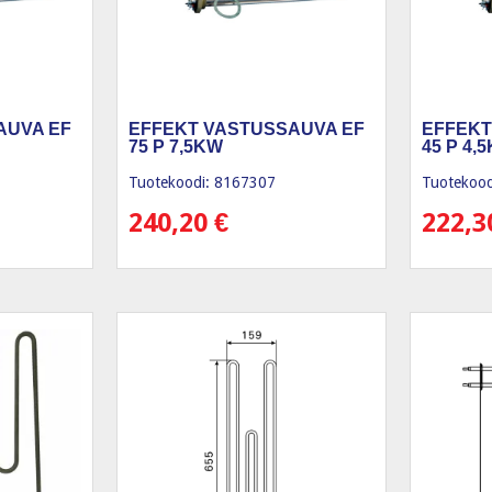
AUVA EF
EFFEKT VASTUSSAUVA EF
EFFEKT
75 P 7,5KW
45 P 4,
Tuotekoodi: 8167307
Tuotekood
240,20
€
222,