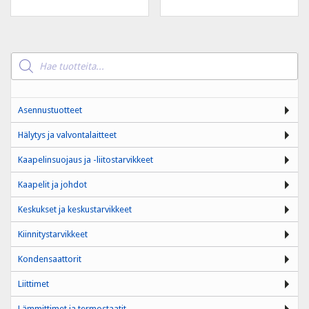
Products
search
Asennustuotteet
Hälytys ja valvontalaitteet
Kaapelinsuojaus ja -liitostarvikkeet
Kaapelit ja johdot
Keskukset ja keskustarvikkeet
Kiinnitystarvikkeet
Kondensaattorit
Liittimet
Lämmittimet ja termostaatit