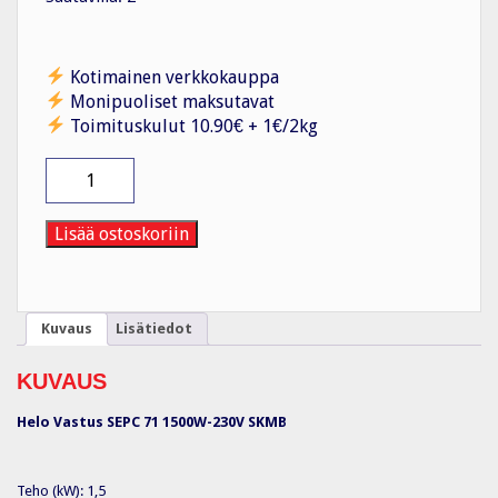
Kotimainen verkkokauppa
Monipuoliset maksutavat
Toimituskulut 10.90€ + 1€/2kg
Helo
Vastus
SEPC
71
Lisää ostoskoriin
määrä
Kuvaus
Lisätiedot
KUVAUS
Helo Vastus SEPC 71 1500W-230V SKMB
Teho (kW): 1,5