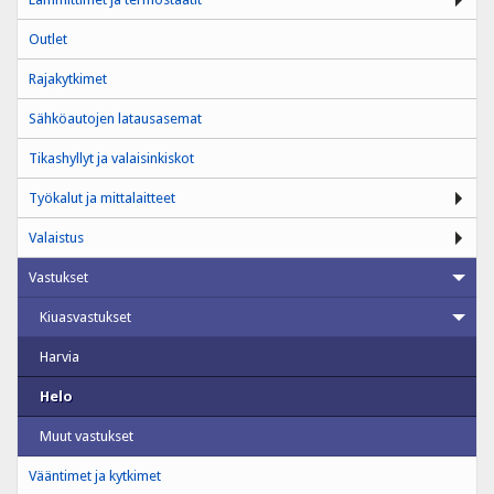
Outlet
Rajakytkimet
Sähköautojen latausasemat
Tikashyllyt ja valaisinkiskot
Työkalut ja mittalaitteet
Valaistus
Vastukset
Kiuasvastukset
Harvia
Helo
Muut vastukset
Vääntimet ja kytkimet