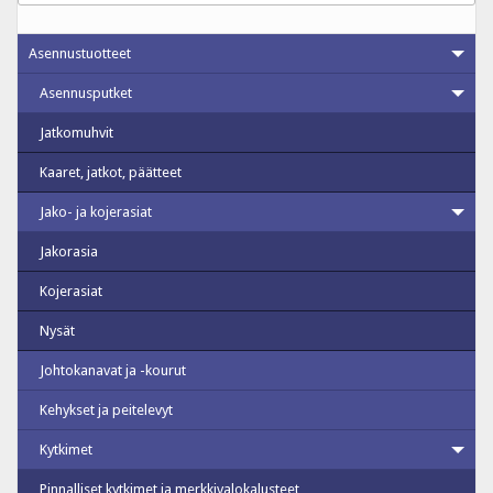
Asennustuotteet
Asennusputket
Jatkomuhvit
Kaaret, jatkot, päätteet
Jako- ja kojerasiat
Jakorasia
Kojerasiat
Nysät
Johtokanavat ja -kourut
Kehykset ja peitelevyt
Kytkimet
Pinnalliset kytkimet ja merkkivalokalusteet