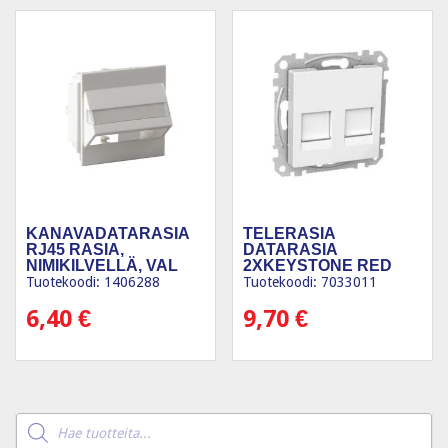
KANAVADATARASIA
TELERASIA
RJ45 RASIA,
DATARASIA
NIMIKILVELLÄ, VAL
2XKEYSTONE RED
VAL
Tuotekoodi: 1406288
Tuotekoodi: 7033011
6,40
€
9,70
€
Products
search