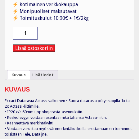
Kotimainen verkkokauppa
Monipuoliset maksutavat
Toimituskulut 10.90€ + 1€/2kg
Telerasia
Datarasia
Actassi
VAL
Lisää ostoskoriin
määrä
Kuvaus
Lisätiedot
KUVAUS
Exxact Datarasia Actassi valkoinen • Suora datarasia pölynsuojilla 1x tai
2x Actassi-liittimille.
• IP20 c/c 60mm uppokojerasia-asennuksiin.
• Keskiölevyyn voidaan asentaa mikä tahansa Actassi-liitin.
• Käännettävä merkintäkyltti.
• Voidaan varustaa myös värimerkintäliuskoilla erottamaan eri toiminnot
toisistaan Tele, Data jne.