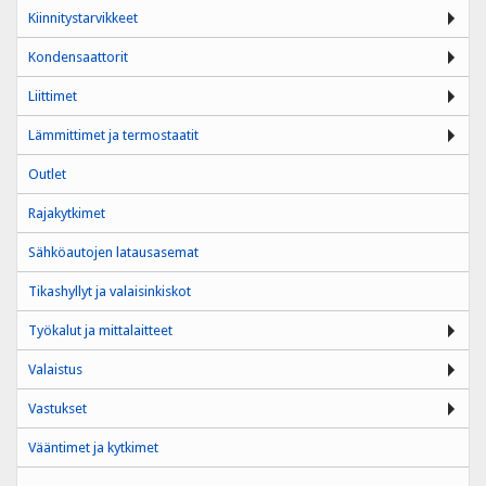
Kiinnitystarvikkeet
Kondensaattorit
Liittimet
Lämmittimet ja termostaatit
Outlet
Rajakytkimet
Sähköautojen latausasemat
Tikashyllyt ja valaisinkiskot
Työkalut ja mittalaitteet
Valaistus
Vastukset
Vääntimet ja kytkimet