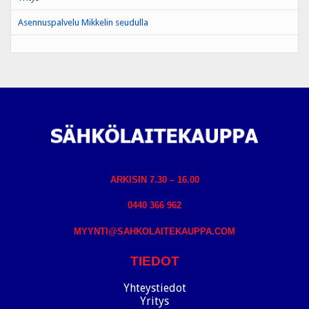
Asennuspalvelu Mikkelin seudulla
ARKISIN 7.30 – 16.00
0440 366 962
MYYNTI@SAHKOLAITEKAUPPA.COM
TIEDOT
Yhteystiedot
Yritys