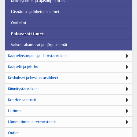
Kellokytkimet ja ajastinpistorasiat
Läsnäolo- ja liiketunnistimet
Ovikellot
Palovaroittimet
Valvontakamerat ja -järjestelmät
Kaapelinsuojaus ja -liitostarvikkeet
Kaapelit ja johdot
Keskukset ja keskustarvikkeet
Kiinnitystarvikkeet
Kondensaattorit
Liittimet
Lämmittimet ja termostaatit
Outlet