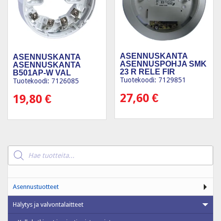
ASENNUSKANTA
ASENNUSKANTA
ASENNUSPOHJA SMK
ASENNUSKANTA
23 R RELE FIR
B501AP-W VAL
Tuotekoodi: 7129851
Tuotekoodi: 7126085
27,60
€
19,80
€
Products
search
Asennustuotteet
Hälytys ja valvontalaitteet