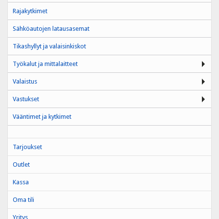
Rajakytkimet
Sähköautojen latausasemat
Tikashyllyt ja valaisinkiskot
Työkalut ja mittalaitteet
Valaistus
Vastukset
Vääntimet ja kytkimet
Tarjoukset
Outlet
Kassa
Oma tili
Yritys