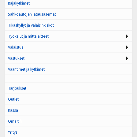
Rajakytkimet
Sähköautojen latausasemat
Tikashyllyt ja valaisinkiskot
Työkalut ja mittalaitteet
Valaistus
Vastukset
Vääntimet ja kytkimet
Tarjoukset
Outlet
Kassa
Oma tili
Yritys