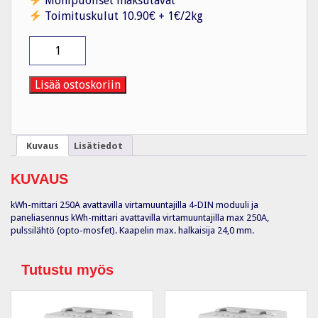
Monipuoliset maksutavat
Toimituskulut 10.90€ + 1€/2kg
Energiamittari
EM21
72R
3V
Lisää ostoskoriin
250A
lk
A
4-
Kuvaus
Lisätiedot
DIN
määrä
KUVAUS
kWh-mittari 250A avattavilla virtamuuntajilla 4-DIN moduuli ja
paneliasennus kWh-mittari avattavilla virtamuuntajilla max 250A,
pulssilähtö (opto-mosfet). Kaapelin max. halkaisija 24,0 mm.
Tutustu myös