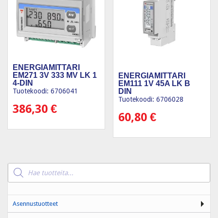
ENERGIAMITTARI
EM271 3V 333 MV LK 1
ENERGIAMITTARI
4-DIN
EM111 1V 45A LK B
DIN
Tuotekoodi: 6706041
Tuotekoodi: 6706028
386,30
€
60,80
€
Products
search
Asennustuotteet