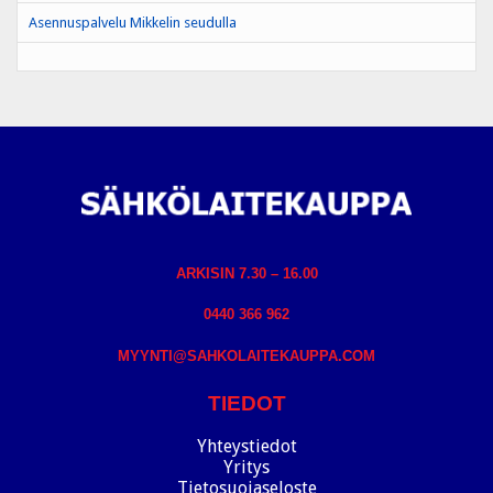
Asennuspalvelu Mikkelin seudulla
ARKISIN 7.30 – 16.00
0440 366 962
MYYNTI@SAHKOLAITEKAUPPA.COM
TIEDOT
Yhteystiedot
Yritys
Tietosuojaseloste