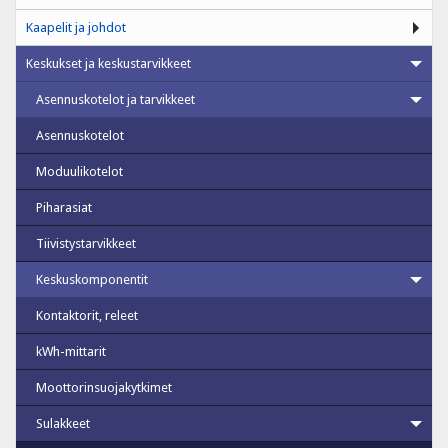
Kaapelit ja johdot
Keskukset ja keskustarvikkeet
Asennuskotelot ja tarvikkeet
Asennuskotelot
Moduulikotelot
Piharasiat
Tiivistystarvikkeet
Keskuskomponentit
Kontaktorit, releet
kWh-mittarit
Moottorinsuojakytkimet
Sulakkeet