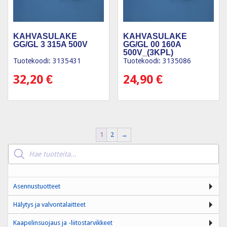
KAHVASULAKE
KAHVASULAKE
GG/GL 3 315A 500V
GG/GL 00 160A
500V_(3KPL)
Tuotekoodi: 3135431
Tuotekoodi: 3135086
32,20
€
24,90
€
1
2
→
Products
search
Asennustuotteet
Hälytys ja valvontalaitteet
Kaapelinsuojaus ja -liitostarvikkeet