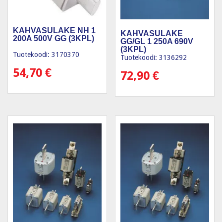
KAHVASULAKE NH 1
KAHVASULAKE
200A 500V GG (3KPL)
GG/GL 1 250A 690V
(3KPL)
Tuotekoodi: 3170370
Tuotekoodi: 3136292
54,70
€
72,90
€