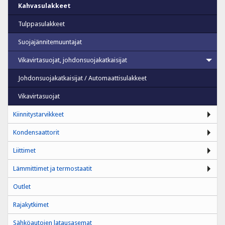
Kahvasulakkeet
Tulppasulakkeet
Suojajännitemuuntajat
Vikavirtasuojat, johdonsuojakatkaisijat
Johdonsuojakatkaisijat / Automaattisulakkeet
Vikavirtasuojat
Kiinnitystarvikkeet
Kondensaattorit
Liittimet
Lämmittimet ja termostaatit
Outlet
Rajakytkimet
Sähköautojen latausasemat