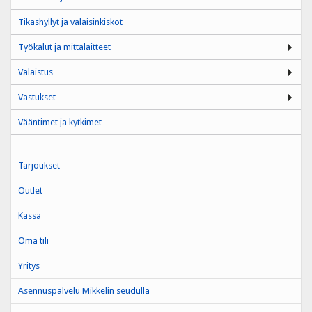
Tikashyllyt ja valaisinkiskot
Työkalut ja mittalaitteet
Valaistus
Vastukset
Vääntimet ja kytkimet
Tarjoukset
Outlet
Kassa
Oma tili
Yritys
Asennuspalvelu Mikkelin seudulla