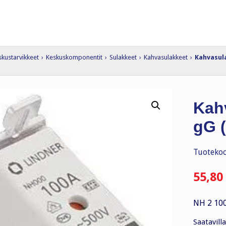
skustarvikkeet
›
Keskuskomponentit
›
Sulakkeet
›
Kahvasulakkeet
›
Kahvasula
Kah
gG (
Tuotekoo
55,80
NH 2 10
Saatavilla