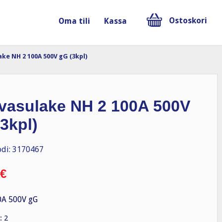
Ostoskori
Oma tili
Kassa
ke NH 2 100A 500V gG (3kpl)
vasulake NH 2 100A 500V
3kpl)
di: 3170467
€
0A 500V gG
: 2