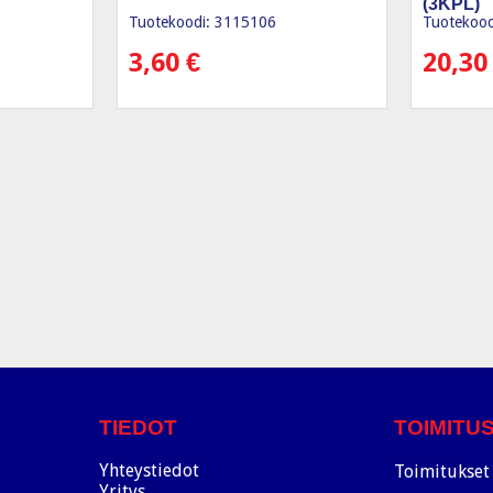
(3KPL)
Tuotekoodi: 3115106
Tuotekood
3,60
€
20,3
TIEDOT
TOIMITU
Yhteystiedot
Toimitukset 
Yritys