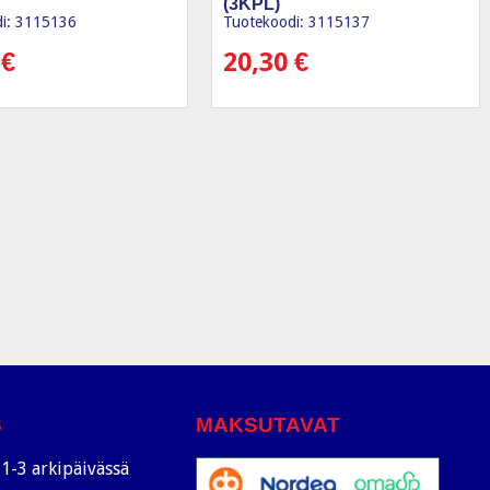
(3KPL)
i: 3115136
Tuotekoodi: 3115137
0
€
20,30
€
S
MAKSUTAVAT
1-3 arkipäivässä