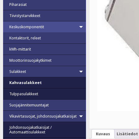
Piharasiat
Tiivistystarvikkeet
Keskuskomponentit
Kontaktorit, releet
kWh-mittarit
Moottorinsuojakytkimet
Sulakkeet
Kahvasulakkeet
Tulppasulakkeet
Suojajännitemuuntajat
Vikavirtasuojat, johdonsuojakatkaisijat
Johdonsuojakatkaisijat /
Automaattisulakkeet
Kuvaus
Lisätiedot