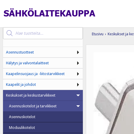
Products
search
Etusivu
›
Keskukset ja ke
Asennustuotteet
Hälytys ja valvontalaitteet
Kaapelinsuojaus ja -liitostarvikkeet
Kaapelit ja johdot
Keskukset ja keskustarvikkeet
Asennuskotelot ja tarvikkeet
Asennuskotelot
Moduulikotelot