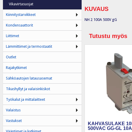
Vikavirtasuojat
KUVAUS
Kiinnitystarvikkeet
NH 2 100A 500V gG
Kondensaattorit
Tutustu myös
Liittimet
Lämmittimet ja termostaatit
Outlet
Rajakytkimet
Sähköautojen latausasemat
Tikashyllyt ja valaisinkiskot
Työkalut ja mittalaitteet
Valaistus
Vastukset
KAHVASULAKE 10
500VAC GG-GL 10A
Vääntimet ja kytkimet