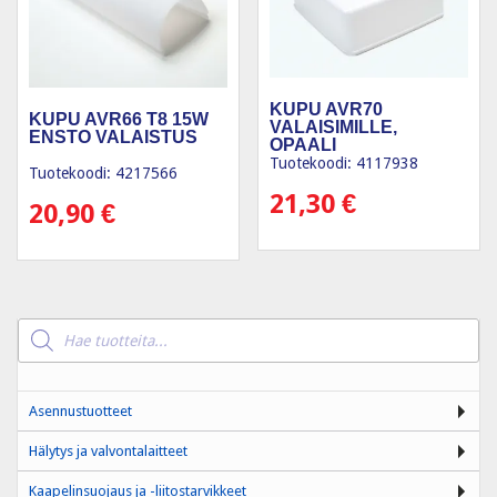
KUPU AVR70
KUPU AVR66 T8 15W
VALAISIMILLE,
ENSTO VALAISTUS
OPAALI
Tuotekoodi: 4117938
Tuotekoodi: 4217566
21,30
€
20,90
€
Products
search
Asennustuotteet
Hälytys ja valvontalaitteet
Kaapelinsuojaus ja -liitostarvikkeet