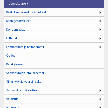
Voimakaapelit
Keskukset ja keskustarvikkeet
Kiinnitystarvikkeet
Kondensaattorit
Liittimet
Lämmittimet ja termostaatit
Outlet
Rajakytkimet
Sähköautojen latausasemat
Tikashyllyt ja valaisinkiskot
Työkalut ja mittalaitteet
Valaistus
Vastukset