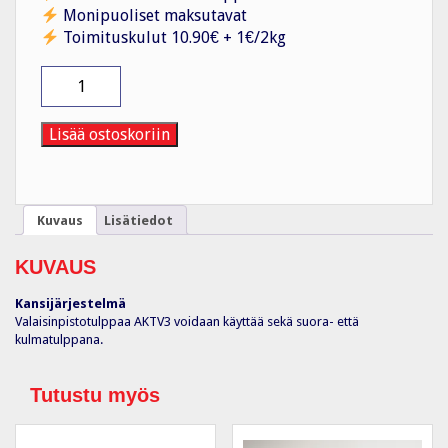
Monipuoliset maksutavat
Toimituskulut 10.90€ + 1€/2kg
Valaisinpistotulppa
3-
nap.
kruunu
Lisää ostoskoriin
lk
0
määrä
Kuvaus
Lisätiedot
KUVAUS
Kansijärjestelmä
Valaisinpistotulppaa AKTV3 voidaan käyttää sekä suora- että
kulmatulppana.
Tutustu myös