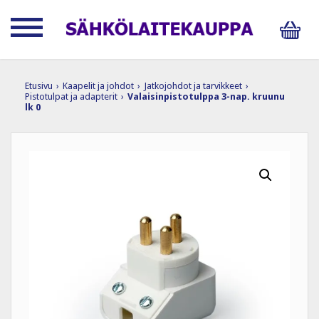
Etusivu
›
Kaapelit ja johdot
›
Jatkojohdot ja tarvikkeet
›
Pistotulpat ja adapterit
›
Valaisinpistotulppa 3-nap. kruunu
lk 0