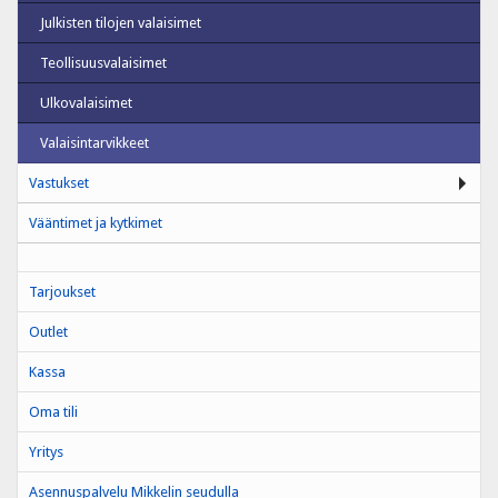
Julkisten tilojen valaisimet
Teollisuusvalaisimet
Ulkovalaisimet
Valaisintarvikkeet
Vastukset
Vääntimet ja kytkimet
Tarjoukset
Outlet
Kassa
Oma tili
Yritys
Asennuspalvelu Mikkelin seudulla