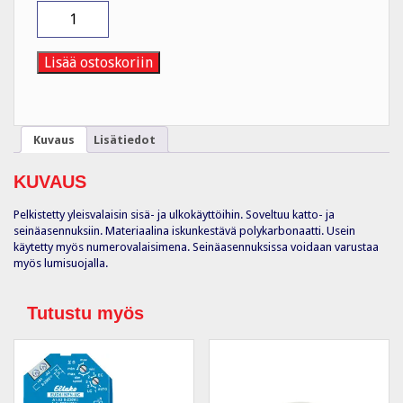
Kupu
AVR70
valaisimille,
opaali
Lisää ostoskoriin
määrä
Kuvaus
Lisätiedot
KUVAUS
Pelkistetty yleisvalaisin sisä- ja ulkokäyttöihin. Soveltuu katto- ja
seinäasennuksiin. Materiaalina iskunkestävä polykarbonaatti. Usein
käytetty myös numerovalaisimena. Seinäasennuksissa voidaan varustaa
myös lumisuojalla.
Tutustu myös