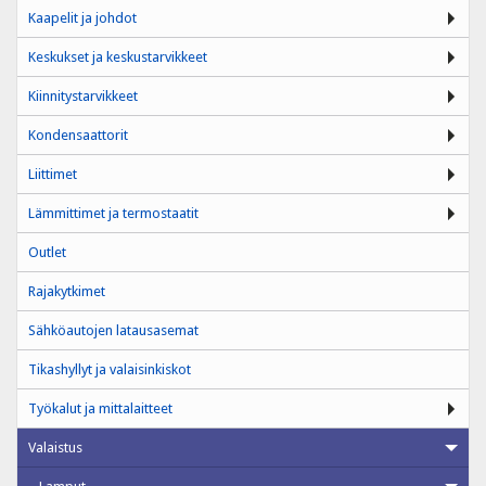
Kaapelit ja johdot
Keskukset ja keskustarvikkeet
Kiinnitystarvikkeet
Kondensaattorit
Liittimet
Lämmittimet ja termostaatit
Outlet
Rajakytkimet
Sähköautojen latausasemat
Tikashyllyt ja valaisinkiskot
Työkalut ja mittalaitteet
Valaistus