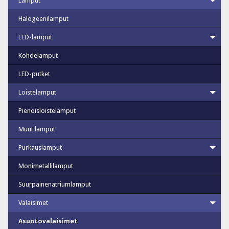
Lamput
Halogeenilamput
LED-lamput
Kohdelamput
LED-putket
Loistelamput
Pienoisloistelamput
Muut lamput
Purkauslamput
Monimetallilamput
Suurpainenatriumlamput
Valaisimet
Asuntovalaisimet