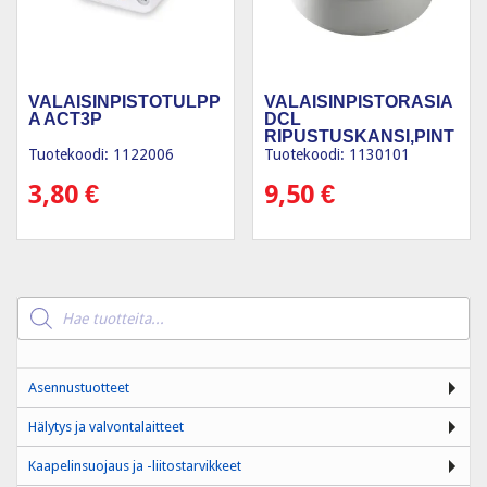
VALAISINPISTOTULPP
VALAISINPISTORASIA
A ACT3P
DCL
RIPUSTUSKANSI,PINT
A-AS. HF
Tuotekoodi: 1122006
Tuotekoodi: 1130101
3,80
€
9,50
€
Products
search
Asennustuotteet
Hälytys ja valvontalaitteet
Kaapelinsuojaus ja -liitostarvikkeet