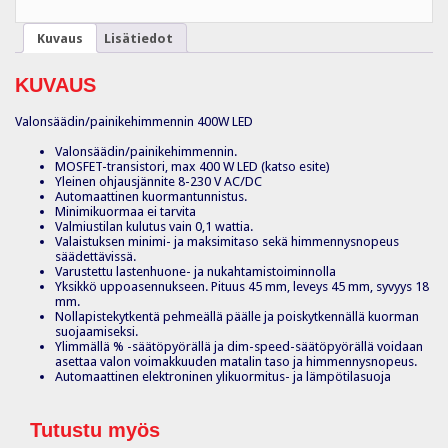
Kuvaus
Lisätiedot
KUVAUS
Valonsäädin/painikehimmennin 400W LED
Valonsäädin/painikehimmennin.
MOSFET-transistori, max 400 W LED (katso esite)
Yleinen ohjausjännite 8-230 V AC/DC
Automaattinen kuormantunnistus.
Minimikuormaa ei tarvita
Valmiustilan kulutus vain 0,1 wattia.
Valaistuksen minimi- ja maksimitaso sekä himmennysnopeus
säädettävissä.
Varustettu lastenhuone- ja nukahtamistoiminnolla
Yksikkö uppoasennukseen. Pituus 45 mm, leveys 45 mm, syvyys 18
mm.
Nollapistekytkentä pehmeällä päälle ja poiskytkennällä kuorman
suojaamiseksi.
Ylimmällä % -säätöpyörällä ja dim-speed-säätöpyörällä voidaan
asettaa valon voimakkuuden matalin taso ja himmennysnopeus.
Automaattinen elektroninen ylikuormitus- ja lämpötilasuoja
Tutustu myös