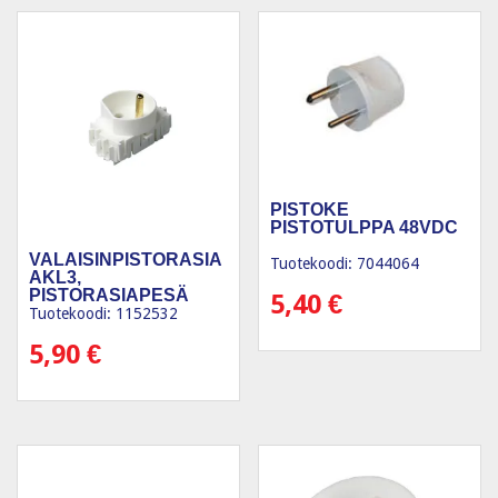
PISTOKE
PISTOTULPPA 48VDC
VALAISINPISTORASIA
Tuotekoodi: 7044064
AKL3,
PISTORASIAPESÄ
5,40
€
AKK13J HF
Tuotekoodi: 1152532
5,90
€