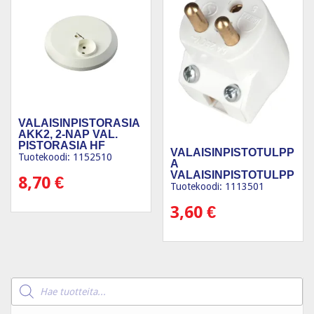
VALAISINPISTORASIA
AKK2, 2-NAP VAL.
PISTORASIA HF
VALAISINPISTOTULPP
Tuotekoodi: 1152510
A
VALAISINPISTOTULPP
8,70
€
A MAADOITETT
Tuotekoodi: 1113501
3,60
€
Products
search