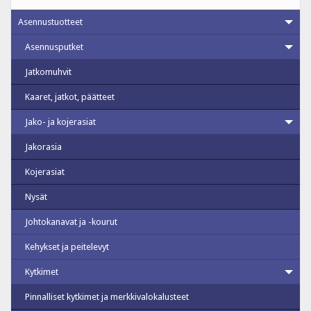
Asennustuotteet
Asennusputket
Jatkomuhvit
Kaaret, jatkot, päätteet
Jako- ja kojerasiat
Jakorasia
Kojerasiat
Nysät
Johtokanavat ja -kourut
Kehykset ja peitelevyt
Kytkimet
Pinnalliset kytkimet ja merkkivalokalusteet