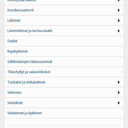
Kondensaattorit
Liittimet
Lämmittimet ja termostaatit
Outlet
Rajakytkimet
Sähköautojen latausasemat
Tikashyllyt ja valaisinkiskot
Työkalut ja mittalaitteet
Valaistus
Vastukset
Vääntimet ja kytkimet