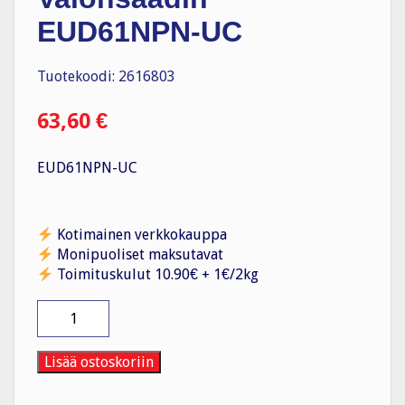
EUD61NPN-UC
Tuotekoodi: 2616803
63,60
€
EUD61NPN-UC
Kotimainen verkkokauppa
Monipuoliset maksutavat
Toimituskulut 10.90€ + 1€/2kg
Valonsäädin
EUD61NPN-
UC
määrä
Lisää ostoskoriin