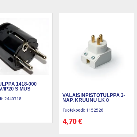
ULPPA 1418-000
V/IP20 S MUS
VALAISINPISTOTULPPA 3-
i: 2440718
NAP. KRUUNU LK 0
€
Tuotekoodi: 1152526
4,70
€