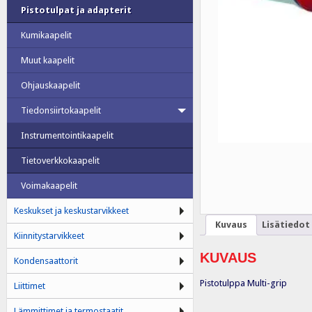
Pistotulpat ja adapterit
Kumikaapelit
Muut kaapelit
Ohjauskaapelit
Tiedonsiirtokaapelit
Instrumentointikaapelit
Tietoverkkokaapelit
Voimakaapelit
Keskukset ja keskustarvikkeet
Kuvaus
Lisätiedot
Kiinnitystarvikkeet
KUVAUS
Kondensaattorit
Pistotulppa Multi-grip
Liittimet
Lämmittimet ja termostaatit