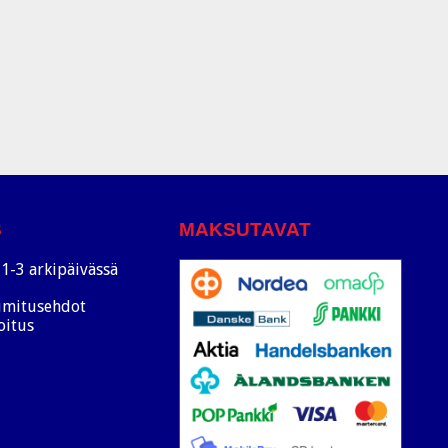
S
MAKSUTAVAT
1-3 arkipäivässä
oimitusehdot
oitus