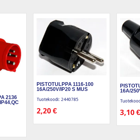
PISTOTULPPA 1116-100
PISTOT
16A/250V/IP20 S MUS
16A/250
A 2136
Tuotekoodi: 2440785
Tuotekood
IP44,QC
2,20
€
3,10