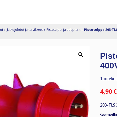
dot
›
Jatkojohdot ja tarvikkeet
›
Pistotulpat ja adapterit
›
Pistotulppa 203-TLS
Pis
400
Tuotekoo
4,90
€
203-TLS 
Saatavilla