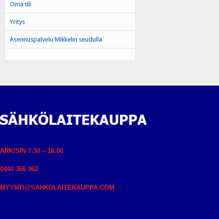
Oma tili
Yritys
Asennuspalvelu Mikkelin seudulla
ARKISIN 7.30 – 16.00
0440 366 962
MYYNTI@SAHKOLAITEKAUPPA.COM