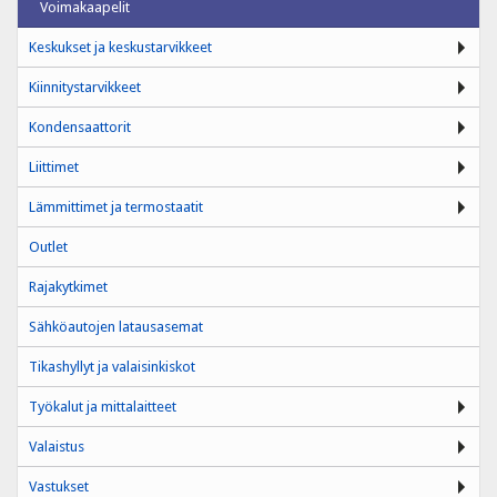
Voimakaapelit
Keskukset ja keskustarvikkeet
Kiinnitystarvikkeet
Kondensaattorit
Liittimet
Lämmittimet ja termostaatit
Outlet
Rajakytkimet
Sähköautojen latausasemat
Tikashyllyt ja valaisinkiskot
Työkalut ja mittalaitteet
Valaistus
Vastukset