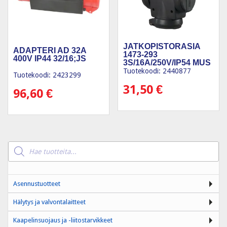
JATKOPISTORASIA
ADAPTERI AD 32A
1473-293
400V IP44 32/16;JS
3S/16A/250V/IP54 MUS
Tuotekoodi: 2440877
Tuotekoodi: 2423299
31,50
€
96,60
€
Products
search
Asennustuotteet
Hälytys ja valvontalaitteet
Kaapelinsuojaus ja -liitostarvikkeet