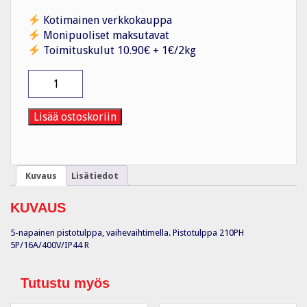
Kotimainen verkkokauppa
Monipuoliset maksutavat
Toimituskulut 10.90€ + 1€/2kg
Pistotulppa
210PH
5P/16A/400V/IP44
R
Lisää ostoskoriin
määrä
Kuvaus
Lisätiedot
KUVAUS
5-napainen pistotulppa, vaihevaihtimella. Pistotulppa 210PH
5P/16A/400V/IP44 R
Tutustu myös