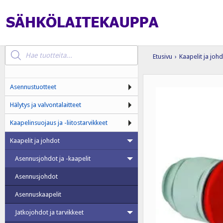
Products
search
Etusivu
›
Kaapelit ja joh
Asennustuotteet
Hälytys ja valvontalaitteet
Kaapelinsuojaus ja -liitostarvikkeet
Kaapelit ja johdot
Asennusjohdot ja -kaapelit
Asennusjohdot
Asennuskaapelit
Jatkojohdot ja tarvikkeet