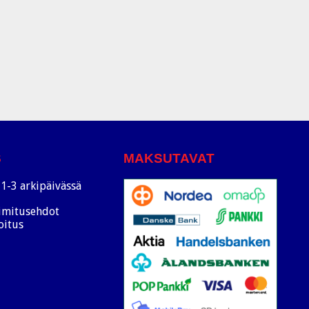
S
MAKSUTAVAT
1-3 arkipäivässä
oimitusehdot
oitus