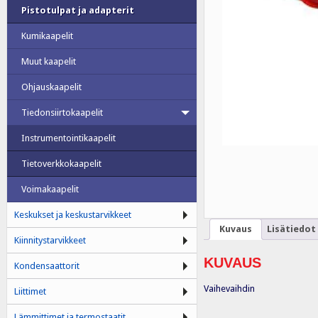
Pistotulpat ja adapterit
Kumikaapelit
Muut kaapelit
Ohjauskaapelit
Tiedonsiirtokaapelit
Instrumentointikaapelit
Tietoverkkokaapelit
Voimakaapelit
Keskukset ja keskustarvikkeet
Kuvaus
Lisätiedot
Kiinnitystarvikkeet
KUVAUS
Kondensaattorit
Vaihevaihdin
Liittimet
Lämmittimet ja termostaatit