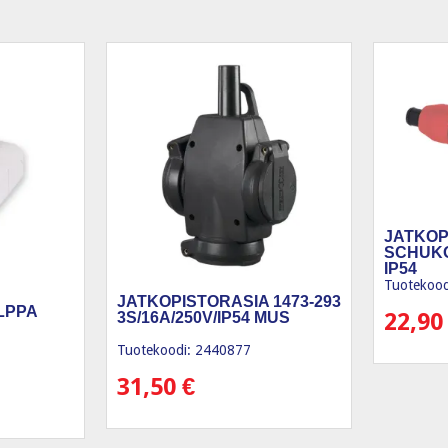
JATKOP
SCHUKO
IP54
Tuotekood
JATKOPISTORASIA 1473-293
LPPA
22,9
3S/16A/250V/IP54 MUS
Tuotekoodi: 2440877
31,50
€