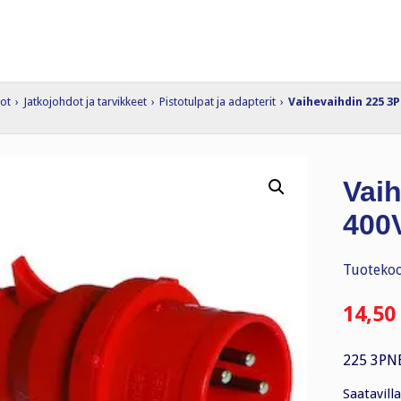
dot
›
Jatkojohdot ja tarvikkeet
›
Pistotulpat ja adapterit
›
Vaihevaihdin 225 3P
Vai
400
Tuotekoo
14,50
225 3PNE
Saatavilla