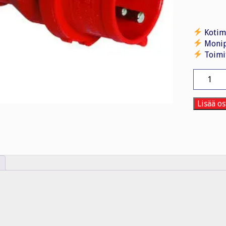
Kotim
Monip
Toimi
Vaihevai
225
3PNE
16A
Lisää os
400V
IP44
QC
määrä