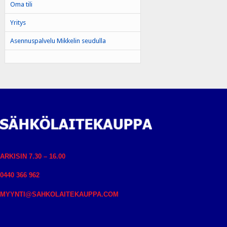
Oma tili
Yritys
Asennuspalvelu Mikkelin seudulla
ARKISIN 7.30 – 16.00
0440 366 962
MYYNTI@SAHKOLAITEKAUPPA.COM