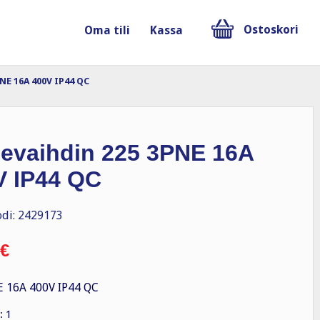
Ostoskori
Oma tili
Kassa
NE 16A 400V IP44 QC
hevaihdin 225 3PNE 16A
V IP44 QC
di: 2429173
€
 16A 400V IP44 QC
: 1