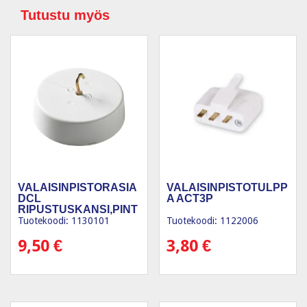
Tutustu myös
VALAISINPISTORASIA
VALAISINPISTOTULPP
DCL
A ACT3P
RIPUSTUSKANSI,PINT
A-AS. HF
Tuotekoodi: 1130101
Tuotekoodi: 1122006
9,50
€
3,80
€