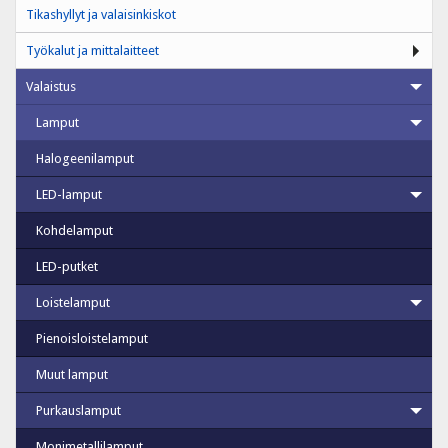
Tikashyllyt ja valaisinkiskot
Työkalut ja mittalaitteet
Valaistus
Lamput
Halogeenilamput
LED-lamput
Kohdelamput
LED-putket
Loistelamput
Pienoisloistelamput
Muut lamput
Purkauslamput
Monimetallilamput