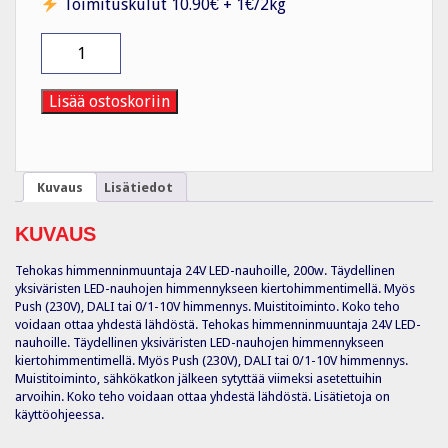
Toimituskulut 10.90€ + 1€/2kg
Elektroninen
liitäntälaite
24V
200W
Lisää ostoskoriin
DIM/DALI/Push
IP20
määrä
Kuvaus
Lisätiedot
KUVAUS
Tehokas himmenninmuuntaja 24V LED-nauhoille, 200w. Täydellinen
yksiväristen LED-nauhojen himmennykseen kiertohimmentimellä. Myös
Push (230V), DALI tai 0/1-10V himmennys. Muistitoiminto. Koko teho
voidaan ottaa yhdestä lähdöstä. Tehokas himmenninmuuntaja 24V LED-
nauhoille. Täydellinen yksiväristen LED-nauhojen himmennykseen
kiertohimmentimellä. Myös Push (230V), DALI tai 0/1-10V himmennys.
Muistitoiminto, sähkökatkon jälkeen sytyttää viimeksi asetettuihin
arvoihin. Koko teho voidaan ottaa yhdestä lähdöstä. Lisätietoja on
käyttöohjeessa.