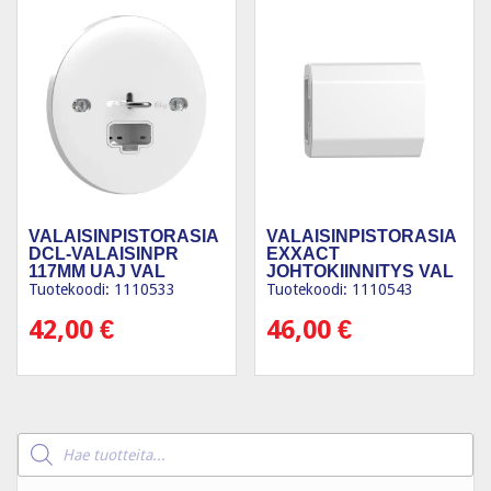
VALAISINPISTORASIA
VALAISINPISTORASIA
DCL-VALAISINPR
EXXACT
117MM UAJ VAL
JOHTOKIINNITYS VAL
(5KPL)
(5KPL)
Tuotekoodi: 1110533
Tuotekoodi: 1110543
42,00
€
46,00
€
Products
search