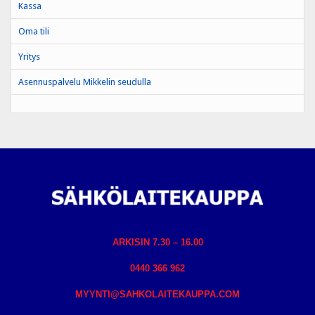
Kassa
Oma tili
Yritys
Asennuspalvelu Mikkelin seudulla
ARKISIN 7.30 – 16.00
0440 366 962
MYYNTI@SAHKOLAITEKAUPPA.COM