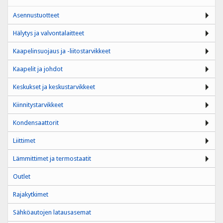
Asennustuotteet
Hälytys ja valvontalaitteet
Kaapelinsuojaus ja -liitostarvikkeet
Kaapelit ja johdot
Keskukset ja keskustarvikkeet
Kiinnitystarvikkeet
Kondensaattorit
Liittimet
Lämmittimet ja termostaatit
Outlet
Rajakytkimet
Sähköautojen latausasemat