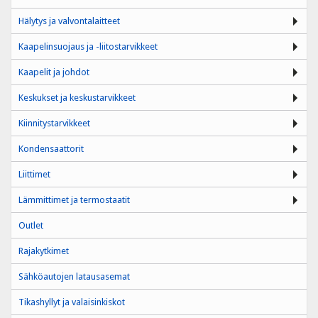
Hälytys ja valvontalaitteet
Kaapelinsuojaus ja -liitostarvikkeet
Kaapelit ja johdot
Keskukset ja keskustarvikkeet
Kiinnitystarvikkeet
Kondensaattorit
Liittimet
Lämmittimet ja termostaatit
Outlet
Rajakytkimet
Sähköautojen latausasemat
Tikashyllyt ja valaisinkiskot