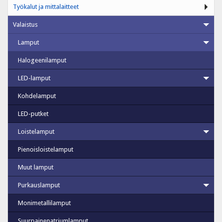
Työkalut ja mittalaitteet
Valaistus
Lamput
Halogeenilamput
LED-lamput
Kohdelamput
LED-putket
Loistelamput
Pienoisloistelamput
Muut lamput
Purkauslamput
Monimetallilamput
Suurpainenatriumlamput