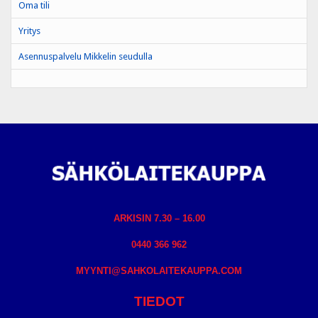
Oma tili
Yritys
Asennuspalvelu Mikkelin seudulla
ARKISIN 7.30 – 16.00
0440 366 962
MYYNTI@SAHKOLAITEKAUPPA.COM
TIEDOT