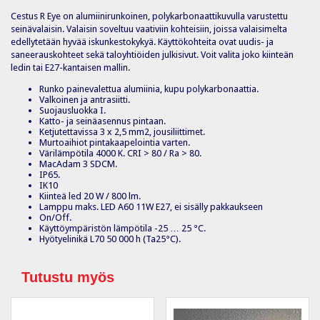
Cestus R Eye on alumiinirunkoinen, polykarbonaattikuvulla varustettu
seinävalaisin. Valaisin soveltuu vaativiin kohteisiin, joissa valaisimelta
edellytetään hyvää iskunkestokykyä. Käyttökohteita ovat uudis- ja
saneerauskohteet sekä taloyhtiöiden julkisivut. Voit valita joko kiinteän
ledin tai E27-kantaisen mallin.
Runko painevalettua alumiinia, kupu polykarbonaattia.
Valkoinen ja antrasiitti.
Suojausluokka I.
Katto- ja seinäasennus pintaan.
Ketjutettavissa 3 x 2,5 mm2, jousiliittimet.
Murtoaihiot pintakaapelointia varten.
Värilämpötila 4000 K. CRI > 80 / Ra > 80.
MacAdam 3 SDCM.
IP65.
IK10
Kiinteä led 20 W / 800 lm.
Lamppu maks. LED A60 11W E27, ei sisälly pakkaukseen
On/Off.
Käyttöympäristön lämpötila -25 … 25 °C.
Hyötyelinikä L70 50 000 h (Ta25°C).
Tutustu myös