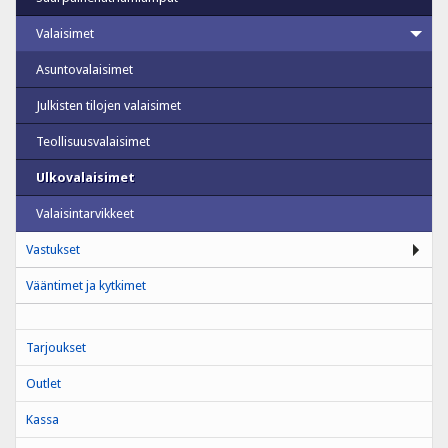
Valaisimet
Asuntovalaisimet
Julkisten tilojen valaisimet
Teollisuusvalaisimet
Ulkovalaisimet
Valaisintarvikkeet
Vastukset
Vääntimet ja kytkimet
Tarjoukset
Outlet
Kassa