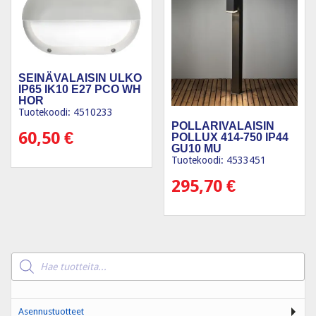
SEINÄVALAISIN ULKO
IP65 IK10 E27 PCO WH
HOR
Tuotekoodi: 4510233
POLLARIVALAISIN
60,50
€
POLLUX 414-750 IP44
GU10 MU
Tuotekoodi: 4533451
295,70
€
Products
search
Asennustuotteet