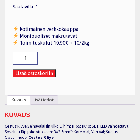
Saatavilla: 1
Kotimainen verkkokauppa
Monipuoliset maksutavat
Toimituskulut 10.90€ + 1€/2kg
Seinävalaisin
ulko
IP65
IK10
Lisää ostoskoriin
E27
PCO
WH
määrä
Kuvaus
Lisätiedot
KUVAUS
Cestus R Eye Seinävalaisin ulko Ei him; IP65; IK10; SL I; LED vaihdettava;
Soveltuu läpijohdotukseen; 3×2.5mm²; Kotelo al; Väri val; Suojus
Opaalimuovi
Cestus R Eye