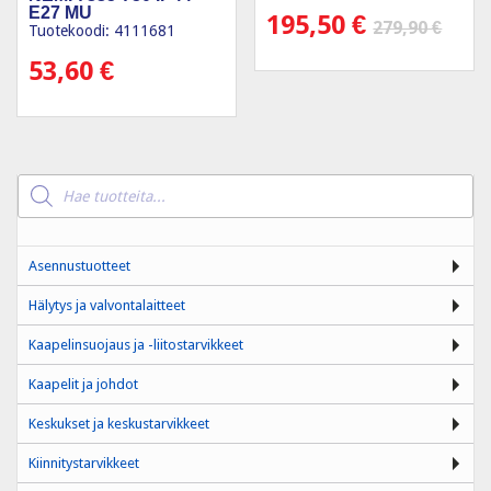
E27 MU
195,50
€
279,90
€
Tuotekoodi: 4111681
53,60
€
Products
search
Asennustuotteet
Hälytys ja valvontalaitteet
Kaapelinsuojaus ja -liitostarvikkeet
Kaapelit ja johdot
Keskukset ja keskustarvikkeet
Kiinnitystarvikkeet