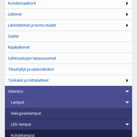
Kondensaattorit
Liittimet
Lämmittimet ja termostaatit
Outlet
Rajakytkimet
Sähköautojen latausasemat
Tikashyllyt ja valaisinkiskot
Työkalut ja mittalaitteet
Valaistus
Lamput
Halogeenilamput
LED-lamput
Kohdelamput