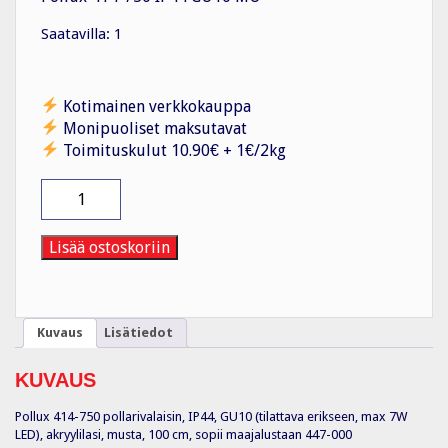
Saatavilla: 1
Kotimainen verkkokauppa
Monipuoliset maksutavat
Toimituskulut 10.90€ + 1€/2kg
Pollarivalaisin
Pollux
414-
750
Lisää ostoskoriin
IP44
GU10
MU
määrä
Kuvaus
Lisätiedot
KUVAUS
Pollux 414-750 pollarivalaisin, IP44, GU10 (tilattava erikseen, max 7W
LED), akryylilasi, musta, 100 cm, sopii maajalustaan 447-000