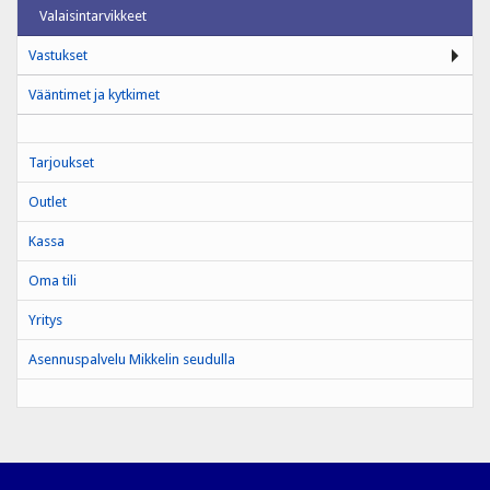
Valaisintarvikkeet
Vastukset
Vääntimet ja kytkimet
Tarjoukset
Outlet
Kassa
Oma tili
Yritys
Asennuspalvelu Mikkelin seudulla