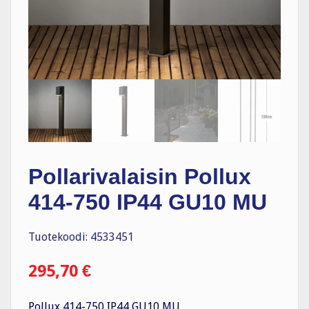
Pollarivalaisin Pollux
414-750 IP44 GU10 MU
Tuotekoodi: 4533451
295,70
€
Pollux 414-750 IP44 GU10 MU