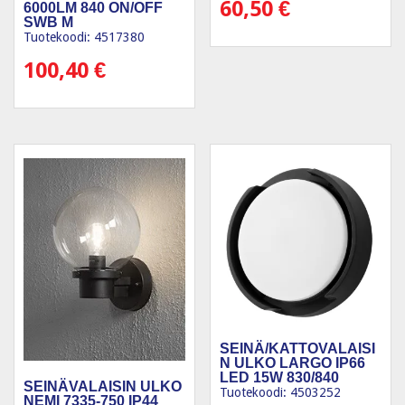
60,50
€
6000LM 840 ON/OFF
SWB M
Tuotekoodi: 4517380
100,40
€
SEINÄ/KATTOVALAISI
N ULKO LARGO IP66
LED 15W 830/840
SEINÄVALAISIN ULKO
Tuotekoodi: 4503252
NEMI 7335-750 IP44