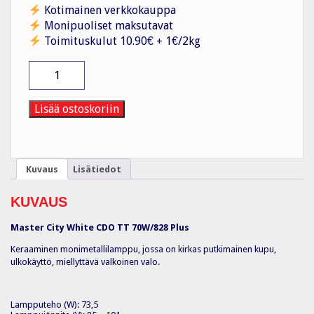
Kotimainen verkkokauppa
Monipuoliset maksutavat
Toimituskulut 10.90€ + 1€/2kg
Monimetallilamppu
70W/828
E27
Philips
Lisää ostoskoriin
määrä
Kuvaus
Lisätiedot
KUVAUS
Master City White CDO TT 70W/828 Plus
Keraaminen monimetallilamppu, jossa on kirkas putkimainen kupu,
ulkokäyttö, miellyttävä valkoinen valo.
Lampputeho (W): 73,5