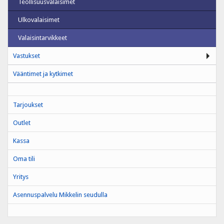
Teollisuusvalaisimet
Ulkovalaisimet
Valaisintarvikkeet
Vastukset
Vääntimet ja kytkimet
Tarjoukset
Outlet
Kassa
Oma tili
Yritys
Asennuspalvelu Mikkelin seudulla