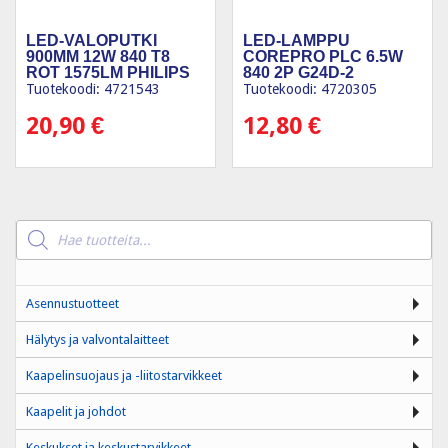
LED-VALOPUTKI
LED-LAMPPU
900MM 12W 840 T8
COREPRO PLC 6.5W
ROT 1575LM PHILIPS
840 2P G24D-2
Tuotekoodi: 4721543
Tuotekoodi: 4720305
20,90
€
12,80
€
Products
search
Asennustuotteet
Hälytys ja valvontalaitteet
Kaapelinsuojaus ja -liitostarvikkeet
Kaapelit ja johdot
Keskukset ja keskustarvikkeet