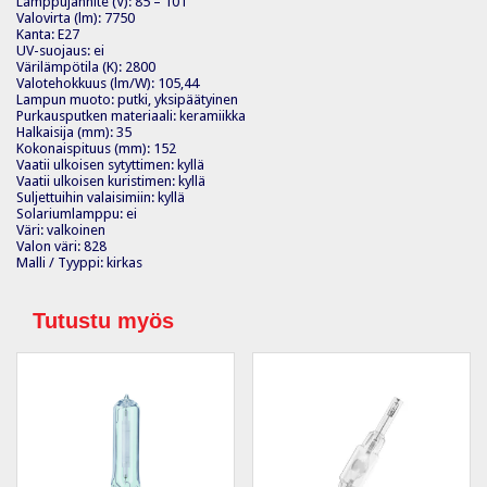
Lamppujännite (V): 85 – 101
Valovirta (lm): 7750
Kanta: E27
UV-suojaus: ei
Värilämpötila (K): 2800
Valotehokkuus (lm/W): 105,44
Lampun muoto: putki, yksipäätyinen
Purkausputken materiaali: keramiikka
Halkaisija (mm): 35
Kokonaispituus (mm): 152
Vaatii ulkoisen sytyttimen: kyllä
Vaatii ulkoisen kuristimen: kyllä
Suljettuihin valaisimiin: kyllä
Solariumlamppu: ei
Väri: valkoinen
Valon väri: 828
Malli / Tyyppi: kirkas
Tutustu myös