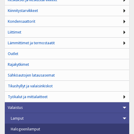
Kiinnitystarvikkeet
Kondensaattorit
Liittimet
Lämmittimet ja termostaatit
Outlet
Rajakytkimet
Sähköautojen latausasemat
Tikashyllyt ja valaisinkiskot
Työkalut ja mittalaitteet
Valaistus
Lamput
Halogeenilamput