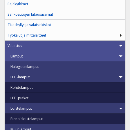
Rajakytkimet
Sähköautojen latausasemat
Tikashyllyt ja valaisinkiskot
Työkalut ja mittalaitteet
Valaistus
Lamput
Halogeenilamput
LED-lamput
Kohdelamput
LED-putket
Loistelamput
Pienoisloistelamput
Muut lamput