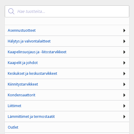
Products
search
Asennustuotteet
Hälytys ja valvontalaitteet
Kaapelinsuojaus ja -liitostarvikkeet
Kaapelit ja johdot
Keskukset ja keskustarvikkeet
Kiinnitystarvikkeet
Kondensaattorit
Liittimet
Lämmittimet ja termostaatit
Outlet