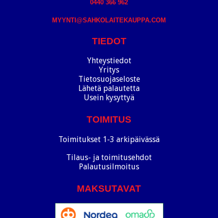
0440 366 962
MYYNTI@SAHKOLAITEKAUPPA.COM
TIEDOT
Yhteystiedot
Yritys
Tietosuojaseloste
Lähetä palautetta
Usein kysyttyä
TOIMITUS
Toimitukset 1-3 arkipäivässä
Tilaus- ja toimitusehdot
Palautusilmoitus
MAKSUTAVAT