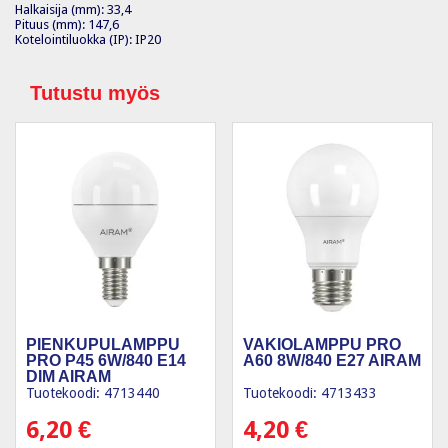
Halkaisija (mm): 33,4
Pituus (mm): 147,6
Kotelointiluokka (IP): IP20
Tutustu myös
PIENKUPULAMPPU
VAKIOLAMPPU PRO
PRO P45 6W/840 E14
A60 8W/840 E27 AIRAM
DIM AIRAM
Tuotekoodi: 4713440
Tuotekoodi: 4713433
6,20
€
4,20
€