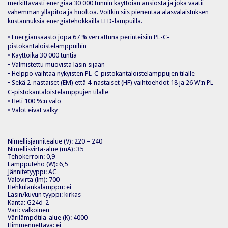
merkittävästi energiaa 30 000 tunnin käyttöiän ansiosta ja joka vaatii
vähemmän ylläpitoa ja huoltoa. Voitkin siis pienentää alasvalaistuksen
kustannuksia energiatehokkailla LED-lampuilla.
• Energiansäästö jopa 67 % verrattuna perinteisiin PL-C-
pistokantaloistelamppuihin
• Käyttöikä 30 000 tuntia
• Valmistettu muovista lasin sijaan
• Helppo vaihtaa nykyisten PL-C-pistokantaloistelamppujen tilalle
• Sekä 2-nastaiset (EM) että 4-nastaiset (HF) vaihtoehdot 18 ja 26 W:n PL-
C-pistokantaloistelamppujen tilalle
• Heti 100 %:n valo
• Valot eivät välky
Nimellisjännitealue (V): 220 – 240
Nimellisvirta-alue (mA): 35
Tehokerroin: 0,9
Lampputeho (W): 6,5
Jännitetyyppi: AC
Valovirta (lm): 700
Hehkulankalamppu: ei
Lasin/kuvun tyyppi: kirkas
Kanta: G24d-2
Väri: valkoinen
Värilämpötila-alue (K): 4000
Himmennettävä: ei