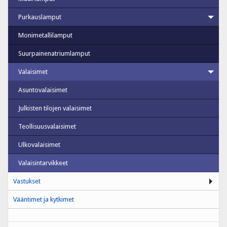
Purkauslamput
Monimetallilamput
Suurpainenatriumlamput
Valaisimet
Asuntovalaisimet
Julkisten tilojen valaisimet
Teollisuusvalaisimet
Ulkovalaisimet
Valaisintarvikkeet
Vastukset
Vääntimet ja kytkimet