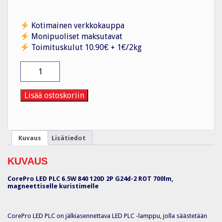
Kotimainen verkkokauppa
Monipuoliset maksutavat
Toimituskulut 10.90€ + 1€/2kg
LED-
lamppu
CorePro
PLC
Lisää ostoskoriin
6.5W
840
2P
G24d-
Kuvaus
Lisätiedot
2
määrä
KUVAUS
CorePro LED PLC 6.5W 840 120D 2P G24d-2 ROT 700lm,
magneettiselle kuristimelle
CorePro LED PLC on jälkiasennettava LED PLC -lamppu, jolla säästetään