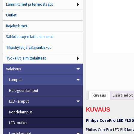
Lämmittimet ja termostaatit
Outlet
Rajakytkimet
Sähköautojen latausasemat
Tikashyllyt ja valaisinkiskot
Työkalut ja mittalaitteet
Valaistus
Lamput
Halogeenilamput
Kuvaus
Lisätiedot
LED-lamput
KUVAUS
Kohdelamput
Philips CorePro LED PLS 
LED-putket
Philips CorePro LED PLS korv
Loistelamput