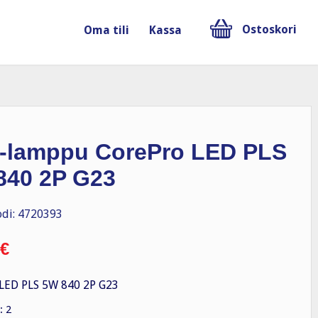
Ostoskori
Oma tili
Kassa
-lamppu CorePro LED PLS
840 2P G23
di: 4720393
€
LED PLS 5W 840 2P G23
: 2