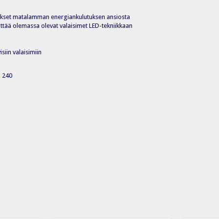
kset matalamman energiankulutuksen ansiosta
ittää olemassa olevat valaisimet LED-tekniikkaan
siin valaisimiin
– 240