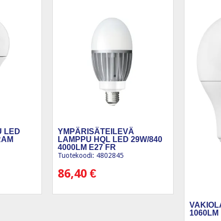
 LED
YMPÄRISÄTEILEVÄ
IRAM
LAMPPU HQL LED 29W/840
4000LM E27 FR
Tuotekoodi: 4802845
86,40
€
VAKIOL
1060LM