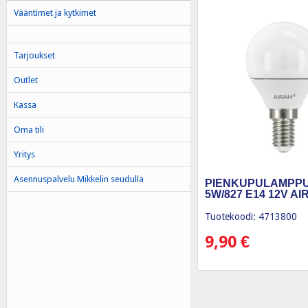
Vääntimet ja kytkimet
Tarjoukset
Outlet
Kassa
Oma tili
Yritys
Asennuspalvelu Mikkelin seudulla
PIENKUPULAMPPU
5W/827 E14 12V A
Tuotekoodi: 4713800
9,90
€