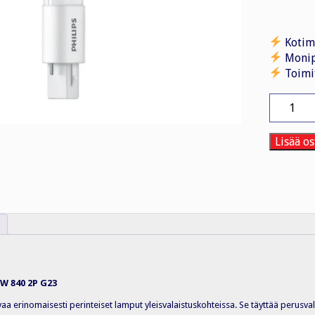
Kotim
Monip
Toimi
LED-
lamppu
CorePro
LED
Lisää os
PLS
5W
840
2P
G23
määrä
5W 840 2P G23
aa erinomaisesti perinteiset lamput yleisvalaistuskohteissa. Se täyttää perusva