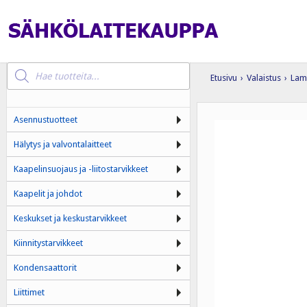
Products
search
Etusivu
›
Valaistus
›
Lam
Asennustuotteet
Hälytys ja valvontalaitteet
Kaapelinsuojaus ja -liitostarvikkeet
Kaapelit ja johdot
Keskukset ja keskustarvikkeet
Kiinnitystarvikkeet
Kondensaattorit
Liittimet