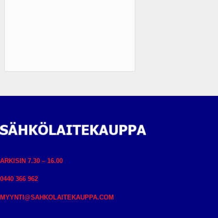
ARKISIN 7.30 – 16.00
0440 366 962
MYYNTI@SAHKOLAITEKAUPPA.COM