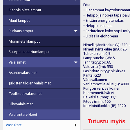
Edut
• Pienemmät käyttökustannu
Pienoisloistelamput
• Helppo ja nopea tapa päiv
• Erittäin energiatehokas
Muut lamput
• Helppo asennus
• Perinteinen koko sopii nykyi
Purkauslamput
• Ei sisällä elohopeaa
Monimetallilamput
Nimellisjännitealue (V): 220 
Nimellisvirta-alue (mA): 25
Suurpainenatriumlamput
Tehokerroin: 0,9
Lampputeho (W): 5
Jännitetyyppi: AC
Valaisimet
Valovirta (lm): 550
Lasin/kuvun tyyppi: kirkas
Asuntovalaisimet
Kanta: G23
Väri: valkoinen
Julkisten tilojen valaisimet
Värilämpötila-alue (K): 4000
Rungon väri: valkoinen
Himmennettävä: ei
Teollisuusvalaisimet
Halkaisija (mm): 31,1
Pituus (mm): 166
Ulkovalaisimet
Kotelointiluokka (IP): IP20
Valaisintarvikkeet
Tutustu myös
Vastukset