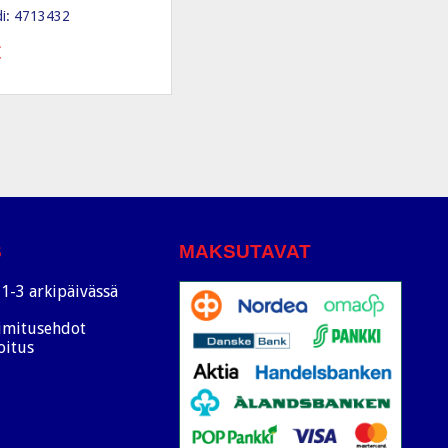
i: 4713432
€
S
MAKSUTAVAT
1-3 arkipäivässä
oimitusehdot
oitus