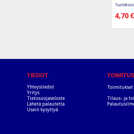
Tuotekood
4,70
TIEDOT
TOIMITU
Yhteystiedot
Toimitukset 
Yritys
Tietosuojaseloste
Tilaus- ja t
Lähetä palautetta
Palautusilm
Usein kysyttyä