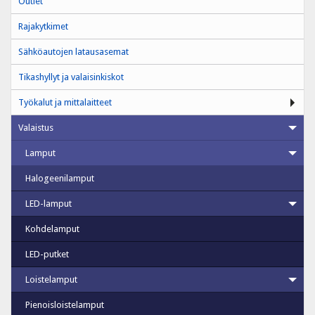
Outlet
Rajakytkimet
Sähköautojen latausasemat
Tikashyllyt ja valaisinkiskot
Työkalut ja mittalaitteet
Valaistus
Lamput
Halogeenilamput
LED-lamput
Kohdelamput
LED-putket
Loistelamput
Pienoisloistelamput