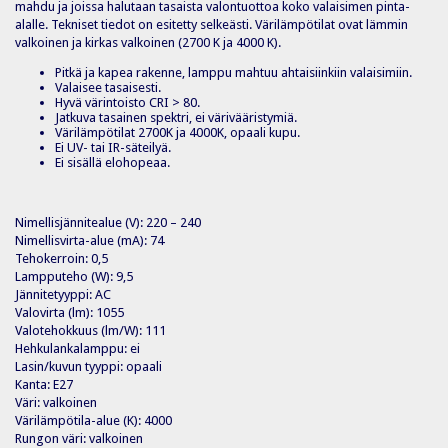
mahdu ja joissa halutaan tasaista valontuottoa koko valaisimen pinta-
alalle. Tekniset tiedot on esitetty selkeästi. Värilämpötilat ovat lämmin
valkoinen ja kirkas valkoinen (2700 K ja 4000 K).
Pitkä ja kapea rakenne, lamppu mahtuu ahtaisiinkiin valaisimiin.
Valaisee tasaisesti.
Hyvä värintoisto CRI > 80.
Jatkuva tasainen spektri, ei värivääristymiä.
Värilämpötilat 2700K ja 4000K, opaali kupu.
Ei UV- tai IR-säteilyä.
Ei sisällä elohopeaa.
Nimellisjännitealue (V): 220 – 240
Nimellisvirta-alue (mA): 74
Tehokerroin: 0,5
Lampputeho (W): 9,5
Jännitetyyppi: AC
Valovirta (lm): 1055
Valotehokkuus (lm/W): 111
Hehkulankalamppu: ei
Lasin/kuvun tyyppi: opaali
Kanta: E27
Väri: valkoinen
Värilämpötila-alue (K): 4000
Rungon väri: valkoinen