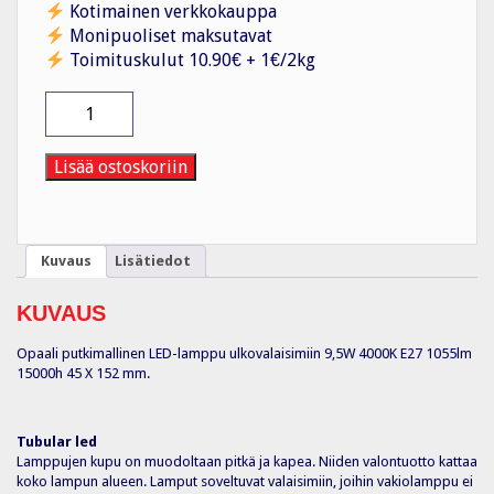
Kotimainen verkkokauppa
Monipuoliset maksutavat
Toimituskulut 10.90€ + 1€/2kg
Vakiolamppu
Tubular
9,5W/840
E27
Lisää ostoskoriin
Airam
määrä
Kuvaus
Lisätiedot
KUVAUS
Opaali putkimallinen LED-lamppu ulkovalaisimiin 9,5W 4000K E27 1055lm
15000h 45 X 152 mm.
Tubular led
Lamppujen kupu on muodoltaan pitkä ja kapea. Niiden valontuotto kattaa
koko lampun alueen. Lamput soveltuvat valaisimiin, joihin vakiolamppu ei