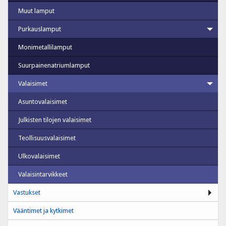
Muut lamput
Purkauslamput
Monimetallilamput
Suurpainenatriumlamput
Valaisimet
Asuntovalaisimet
Julkisten tilojen valaisimet
Teollisuusvalaisimet
Ulkovalaisimet
Valaisintarvikkeet
Vastukset
Vääntimet ja kytkimet