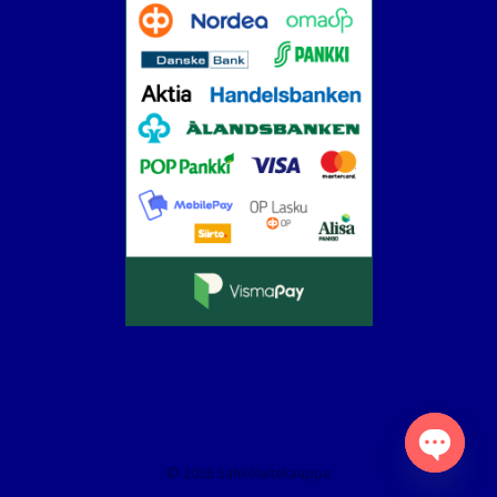
© 2026 Sähkölaitekauppa
Open
chaty