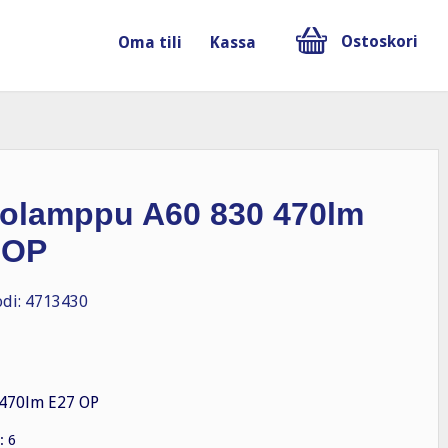
Ostoskori
Oma tili
Kassa
iolamppu A60 830 470lm
 OP
di: 4713430
 470lm E27 OP
: 6