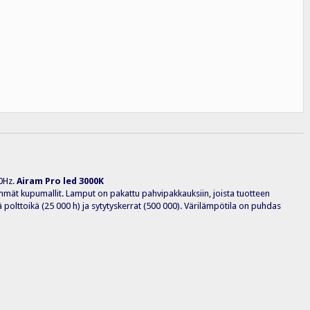
0Hz.
Airam Pro led 3000K
simmät kupumallit. Lamput on pakattu pahvipakkauksiin, joista tuotteen
ä polttoikä (25 000 h) ja sytytyskerrat (500 000). Värilämpötila on puhdas