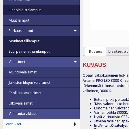
Pienoisloistelamput
Muut lamput
Purkauslamput
Monimetallilamput
Kuvaus
Lisätiedot
Suurpainenatriumlamput
Valaisimet
KUVAUS
Asuntovalaisimet
Opaali vakiokupuinen led-
Airamin PRO LED 3000 K –sarj
Julkisten tilojen valaisimet
tärkeimmät tekniset tiedot ov
valkoinen, 3000 K.
Teollisuusvalaisimet
Erittäin pitkä polttoik
Ulkovalaisimet
Täysi valontuotto he
Erinomainen valoteho
Värilämpötila 3000K.
Valaisintarvikkeet
Hyvä värintoisto CRI 
Jatkuva tasainen spekt
Vastukset
Ei UV- tai IR-säteilyä.