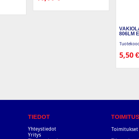
VAKIOL
806LM E
Tuotekood
5,50
TIEDOT
TOIMITU
Yhteystiedot
Toimitukset 
Yritys