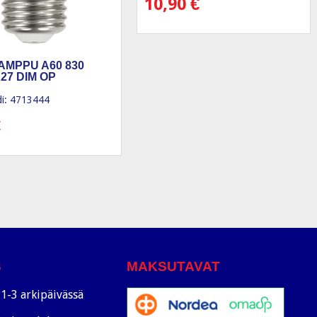
10,90
€
AMPPU A60 830
27 DIM OP
i: 4713444
€
S
MAKSUTAVAT
1-3 arkipäivässä