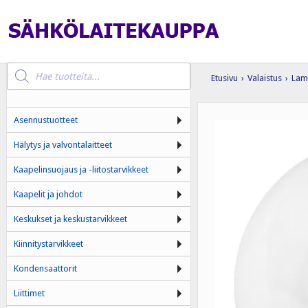
Products
search
Etusivu
›
Valaistus
›
Lam
Asennustuotteet
Hälytys ja valvontalaitteet
Kaapelinsuojaus ja -liitostarvikkeet
Kaapelit ja johdot
Keskukset ja keskustarvikkeet
Kiinnitystarvikkeet
Kondensaattorit
Liittimet