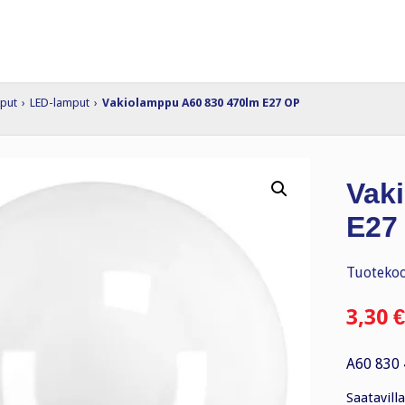
put
›
LED-lamput
›
Vakiolamppu A60 830 470lm E27 OP
Vak
E27
Tuotekoo
3,30
€
A60 830
Saatavilla