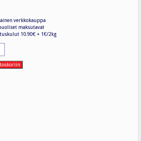
ainen verkkokauppa
uoliset maksutavat
tuskulut 10.90€ + 1€/2kg
mppu
toskoriin