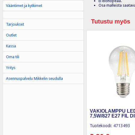
Ei elohopeaa.
Osa malleista saatav
Vääntimet ja kytkimet
Tutustu myös
Tarjoukset
Outlet
Kassa
Oma tili
Yritys
Asennuspalvelu Mikkelin seudulla
VAKIOLAMPPU LED
7,5W/827 E27 FIL 
Tuotekoodi: 4713493