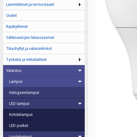
Lämmittimet ja termostaatit
Outlet
Rajakytkimet
Sähköautojen latausasemat
Tikashyllyt ja valaisinkiskot
Työkalut ja mittalaitteet
Valaistus
Lamput
Halogeenilamput
LED-lamput
Kohdelamput
LED-putket
Loistelamput