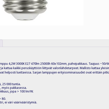
lamppu 4,2W 3000K E27 470lm 25000h 60x102mm, pahvipakkaus. Taajuus ~50/6
a kattaa kaikki peruskäyttöön liittyvät valonlähdetarpeet. Mallisto kattaa ylei
at helposti luettavissa. Sarjan lamppujen erityisominaisuudet ovat erittäin pitk
ä, 25 000 tuntia.
ti, myös pakkasessa.
kkuus, jopa > 100 lm/W.
> 80.
ri, ei väri väärivääristymiä.