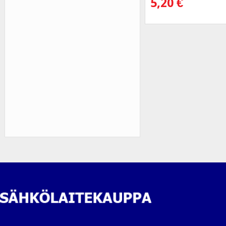
5,20
€