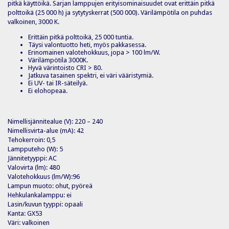
pitkä käyttöikä. Sarjan lamppujen erityisominaisuudet ovat erittäin pitkä
polttoikä (25 000 h) ja sytytyskerrat (500 000). Värilämpötila on puhdas
valkoinen, 3000 K.
Erittäin pitkä polttoikä, 25 000 tuntia.
Täysi valontuotto heti, myös pakkasessa.
Erinomainen valotehokkuus, jopa > 100 lm/W.
Värilämpötila 3000K.
Hyvä värintoisto CRI > 80.
Jatkuva tasainen spektri, ei väri vääristymiä.
Ei UV- tai IR-säteilyä.
Ei elohopeaa.
Nimellisjännitealue (V): 220 – 240
Nimellisvirta-alue (mA): 42
Tehokerroin: 0,5
Lampputeho (W): 5
Jännitetyyppi: AC
Valovirta (lm): 480
Valotehokkuus (lm/W):96
Lampun muoto: ohut, pyöreä
Hehkulankalamppu: ei
Lasin/kuvun tyyppi: opaali
Kanta: GX53
Väri: valkoinen