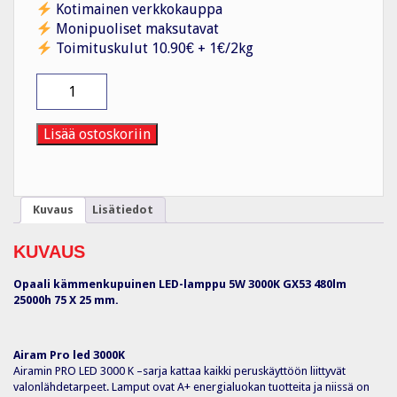
Kotimainen verkkokauppa
Monipuoliset maksutavat
Toimituskulut 10.90€ + 1€/2kg
Kohdelamppu
Pro
5W/830
GX53
Lisää ostoskoriin
Airam
määrä
Kuvaus
Lisätiedot
KUVAUS
Opaali kämmenkupuinen LED-lamppu 5W 3000K GX53 480lm
25000h 75 X 25 mm.
Airam Pro led 3000K
Airamin PRO LED 3000 K –sarja kattaa kaikki peruskäyttöön liittyvät
valonlähdetarpeet. Lamput ovat A+ energialuokan tuotteita ja niissä on