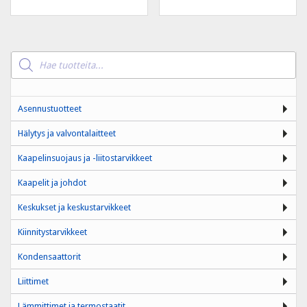
Products
search
Asennustuotteet
Hälytys ja valvontalaitteet
Kaapelinsuojaus ja -liitostarvikkeet
Kaapelit ja johdot
Keskukset ja keskustarvikkeet
Kiinnitystarvikkeet
Kondensaattorit
Liittimet
Lämmittimet ja termostaatit