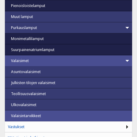
Pienoisloistelamput
Muut lamput
Purkauslamput
Monimetallilamput
Suurpainenatriumlamput
Valaisimet
Asuntovalaisimet
Julkisten tilojen valaisimet
Teollisuusvalaisimet
Ulkovalaisimet
Valaisintarvikkeet
Vastukset