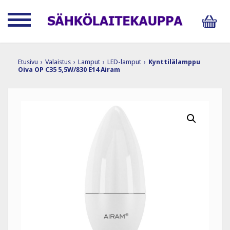
Etusivu
›
Valaistus
›
Lamput
›
LED-lamput
›
Kynttilälamppu
Oiva OP C35 5,5W/830 E14 Airam