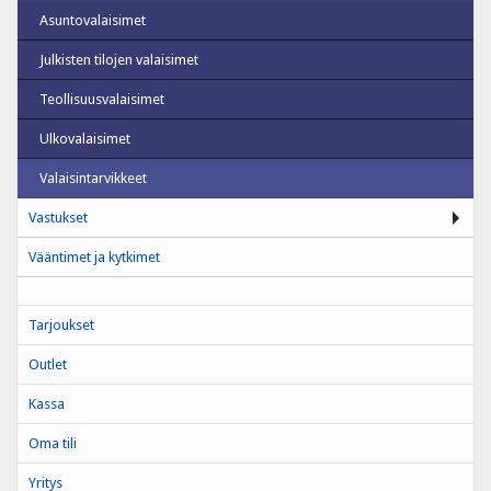
Asuntovalaisimet
Julkisten tilojen valaisimet
Teollisuusvalaisimet
Ulkovalaisimet
Valaisintarvikkeet
Vastukset
Vääntimet ja kytkimet
Tarjoukset
Outlet
Kassa
Oma tili
Yritys