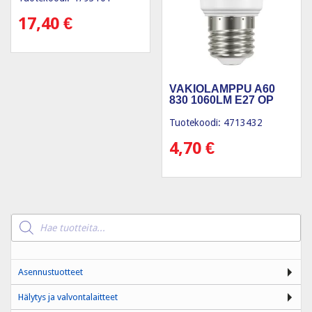
17,40
€
VAKIOLAMPPU A60
830 1060LM E27 OP
Tuotekoodi: 4713432
4,70
€
Products
search
Asennustuotteet
Hälytys ja valvontalaitteet