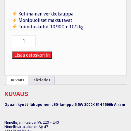
Kotimainen verkkokauppa
Monipuoliset maksutavat
Toimituskulut 10.90€ + 1€/2kg
Kynttilälamppu
Oiva
OP
C35
Lisää ostoskoriin
5,5W/830
E14
Airam
määrä
Kuvaus
Lisätiedot
KUVAUS
Opaali kynttiläkupuinen LED-lamppu 5,5W 3000K E14 1500h Airam
Nimellisjännitealue (V): 220 – 240
Nimellisvirta-alue (mA): 47