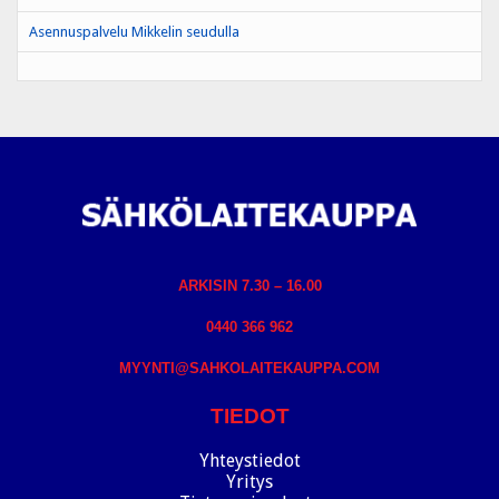
Asennuspalvelu Mikkelin seudulla
ARKISIN 7.30 – 16.00
0440 366 962
MYYNTI@SAHKOLAITEKAUPPA.COM
TIEDOT
Yhteystiedot
Yritys