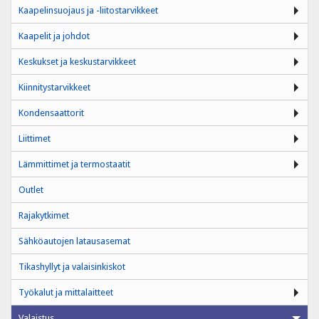
Kaapelinsuojaus ja -liitostarvikkeet
Kaapelit ja johdot
Keskukset ja keskustarvikkeet
Kiinnitystarvikkeet
Kondensaattorit
Liittimet
Lämmittimet ja termostaatit
Outlet
Rajakytkimet
Sähköautojen latausasemat
Tikashyllyt ja valaisinkiskot
Työkalut ja mittalaitteet
Valaistus