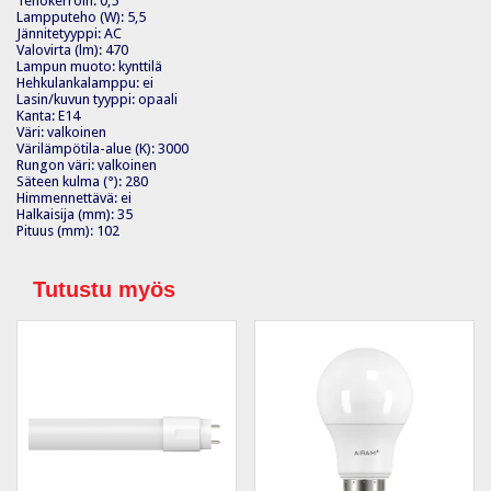
Tehokerroin: 0,5
Lampputeho (W): 5,5
Jännitetyyppi: AC
Valovirta (lm): 470
Lampun muoto: kynttilä
Hehkulankalamppu: ei
Lasin/kuvun tyyppi: opaali
Kanta: E14
Väri: valkoinen
Värilämpötila-alue (K): 3000
Rungon väri: valkoinen
Säteen kulma (°): 280
Himmennettävä: ei
Halkaisija (mm): 35
Pituus (mm): 102
Tutustu myös