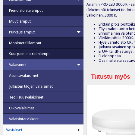
Airamin PRO LED 3000 K –sarj
tärkeimmät tekniset tiedot ov
Pienoisloistelamput
valkoinen, 3000 K.
Muut lamput
Erittäin pitkä polttoik
Täysi valontuotto he
Purkauslamput
Erinomainen valoteho
Värilämpötila 3000K.
Hyvä värintoisto CRI 
Monimetallilamput
Jatkuva tasainen spekt
Ei UV- tai IR-säteilyä.
Suurpainenatriumlamput
Ei elohopeaa.
Osa malleista saatav
Valaisimet
Tutustu myös
Asuntovalaisimet
Julkisten tilojen valaisimet
Teollisuusvalaisimet
Ulkovalaisimet
Valaisintarvikkeet
Vastukset