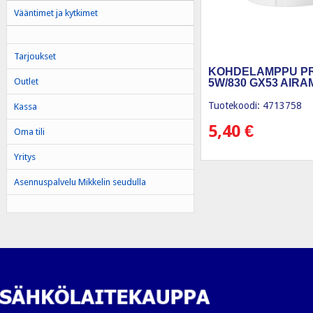
Vääntimet ja kytkimet
Tarjoukset
KOHDELAMPPU P
Outlet
5W/830 GX53 AIRA
Tuotekoodi: 4713758
Kassa
5,40
€
Oma tili
Yritys
Asennuspalvelu Mikkelin seudulla