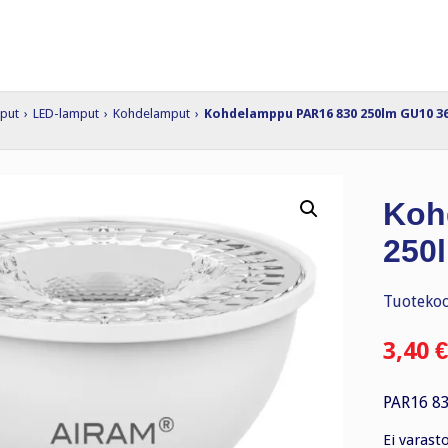
put
›
LED-lamput
›
Kohdelamput
›
Kohdelamppu PAR16 830 250lm GU10 3
Koh
250
Tuotekoo
3,40
€
PAR16 8
Ei varast