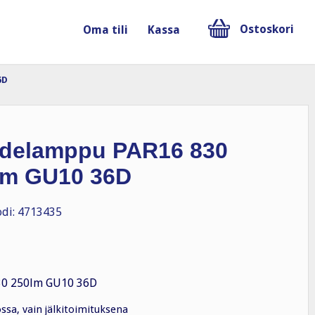
Ostoskori
Oma tili
Kassa
6D
delamppu PAR16 830
lm GU10 36D
di: 4713435
30 250lm GU10 36D
ossa, vain jälkitoimituksena