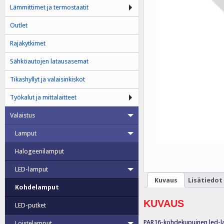
Lämmittimet ja termostaatit
Outlet
Rajakytkimet
Sähköautojen latausasemat
Tikashyllyt ja valaisinkiskot
Työkalut ja mittalaitteet
Valaistus
Lamput
Halogeenilamput
LED-lamput
Kuvaus
Lisätiedot
Kohdelamput
KUVAUS
LED-putket
PAR16-kohdekupuinen led-l
Loistelamput