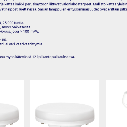
a kattaa kaikki peruskäyttöön liittyvät valonlähdetarpeet. Mallisto kattaa ylei
at helposti luettavissa. Sarjan lamppujen erityisominaisuudet ovat erittäin pitk
ä, 25 000 tuntia.
ti, myös pakkasessa.
kkuus, jopa > 100 lm/W.
> 80.
ri, ei väri väärivääristymiä.
ana myös kätevässä 12 kpl kantopakkauksessa.