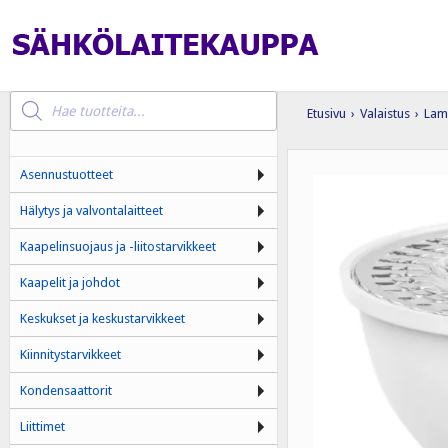
Products
search
Etusivu
›
Valaistus
›
Lam
Asennustuotteet
Hälytys ja valvontalaitteet
Kaapelinsuojaus ja -liitostarvikkeet
Kaapelit ja johdot
Keskukset ja keskustarvikkeet
Kiinnitystarvikkeet
Kondensaattorit
Liittimet