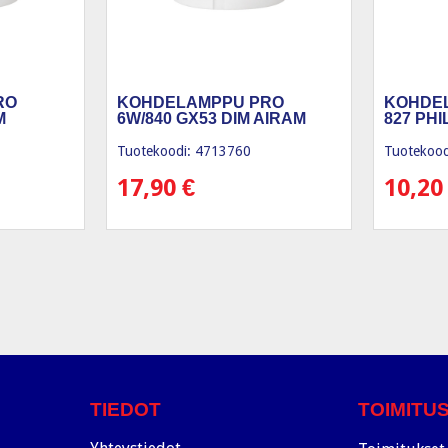
RO
KOHDELAMPPU PRO
KOHDEL
M
6W/840 GX53 DIM AIRAM
827 PHI
Tuotekoodi: 4713760
Tuotekood
17,90
€
10,2
TIEDOT
TOIMITU