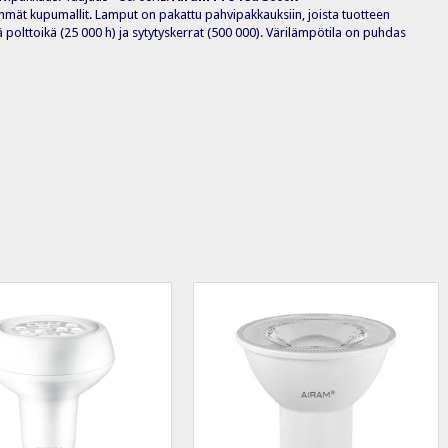
simmät kupumallit. Lamput on pakattu pahvipakkauksiin, joista tuotteen
ä polttoikä (25 000 h) ja sytytyskerrat (500 000). Värilämpötila on puhdas