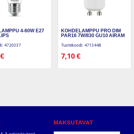
AMPPU 4-60W E27
KOHDELAMPPU PRO DIM
LIPS
PAR16 7W/830 GU10 AIRAM
i: 4720337
Tuotekoodi: 4713448
0
€
7,10
€
S
MAKSUTAVAT