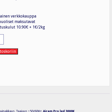
ainen verkkokauppa
uoliset maksutavat
tuskulut 10.90€ + 1€/2kg
mppu
toskoriin
ipakkaus. Taajuus ~50/60Hz.
Airam Pro led 3000K