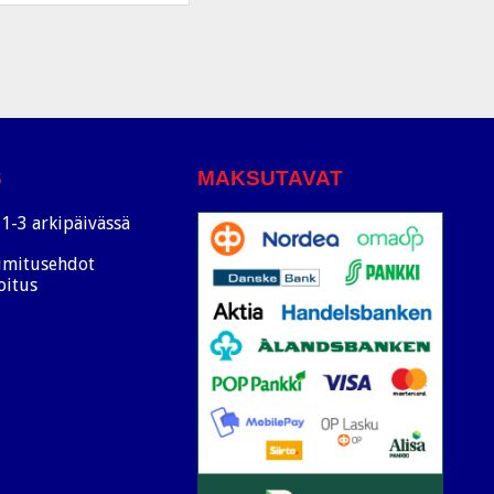
S
MAKSUTAVAT
1-3 arkipäivässä
oimitusehdot
oitus