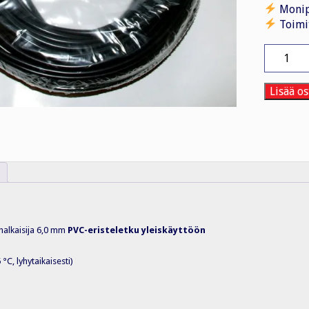
Monip
Toimi
Eristelet
PVC
6,0
MUS
Lisää os
100
m
määrä
halkaisija 6,0 mm
PVC-eristeletku yleiskäyttöön
°C, lyhytaikaisesti)