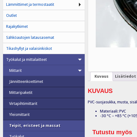
Lämmittimet ja termostaatit
Outlet
Rajakytkimet
Sähköautojen latausasemat
Tikashyllyt ja valaisinkiskot
Työkalut ja mittalaitteet
Mittarit
Kuvaus
Lisätiedot
Jännitteenkoettimet
KUVAUS
Mittaripaketit
PVC-suojasukka, musta, sisä
Virtapihtimittarit
Materiaali: PVC
Yleismittarit
-30 °C – +85 °C (+105 
Teipit, eristeet ja massat
Tutustu myös
Työkalut