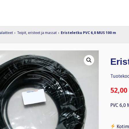
alaitteet
›
Teipit, eristeet ja massat
›
Eristeletku PVC 6,0 MUS 100 m
Eri
Tuotekoo
52,00
PVC 6,0
Kotim