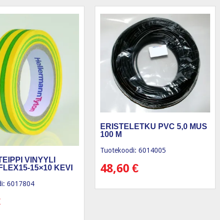
ERISTELETKU PVC 5,0 MUS
100 M
Tuotekoodi: 6014005
EIPPI VINYYLI
48,60
€
FLEX15-15×10 KEVI
i: 6017804
€