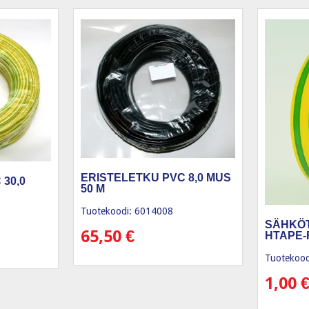
ERISTELETKU PVC 8,0 MUS
30,0
50 M
Tuotekoodi: 6014008
SÄHKÖT
65,50
€
HTAPE-
Tuotekood
1,00