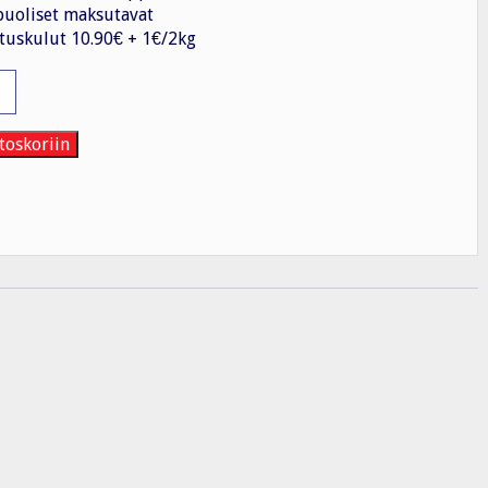
uoliset maksutavat
tuskulut 10.90€ + 1€/2kg
ku
toskoriin