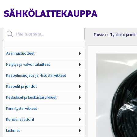
Products
search
Etusivu
›
Työkalut ja mitt
Asennustuotteet
Hälytys ja valvontalaitteet
Kaapelinsuojaus ja -liitostarvikkeet
Kaapelit ja johdot
Keskukset ja keskustarvikkeet
Kiinnitystarvikkeet
Kondensaattorit
Liittimet