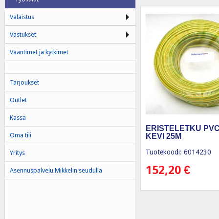
Valaistus
Vastukset
Vääntimet ja kytkimet
Tarjoukset
Outlet
Kassa
ERISTELETKU PVC 
Oma tili
KEVI 25M
Tuotekoodi: 6014230
Yritys
152,20
€
Asennuspalvelu Mikkelin seudulla