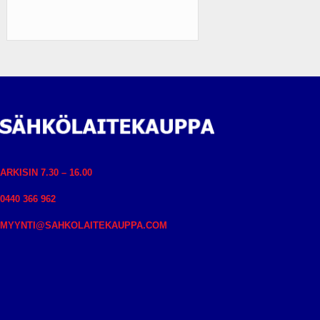
ARKISIN 7.30 – 16.00
0440 366 962
MYYNTI@SAHKOLAITEKAUPPA.COM