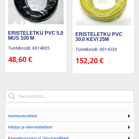
ERISTELETKU PVC 5,0
ERISTELETKU PVC
MUS 100 M
30,0 KEVI 25M
Tuotekoodi: 6014005
Tuotekoodi: 6014230
48,60
€
152,20
€
Products
search
Asennustuotteet
Hälytys ja valvontalaitteet
Kaapelinsuojaus ja -liitostarvikkeet