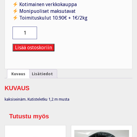
Kotimainen verkkokauppa
Monipuoliset maksutavat
Toimituskulut 10.90€ + 1€/2kg
Kutisteletku
EN-
ATUM
6/2
Lisää ostoskoriin
määrä
Kuvaus
Lisätiedot
KUVAUS
kaksiseinäm. Kutisteletku 1,2 m musta
Tutustu myös