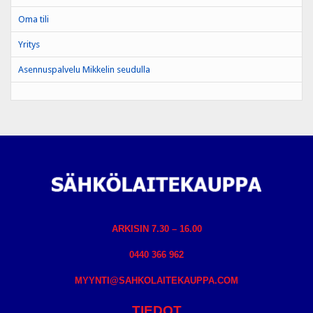
Oma tili
Yritys
Asennuspalvelu Mikkelin seudulla
ARKISIN 7.30 – 16.00
0440 366 962
MYYNTI@SAHKOLAITEKAUPPA.COM
TIEDOT