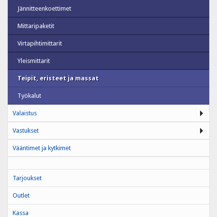
Jännitteenkoettimet
Mittaripaketit
Virtapihtimittarit
Yleismittarit
Teipit, eristeet ja massat
Työkalut
Valaistus
Vastukset
Vääntimet ja kytkimet
Tarjoukset
Outlet
Kassa