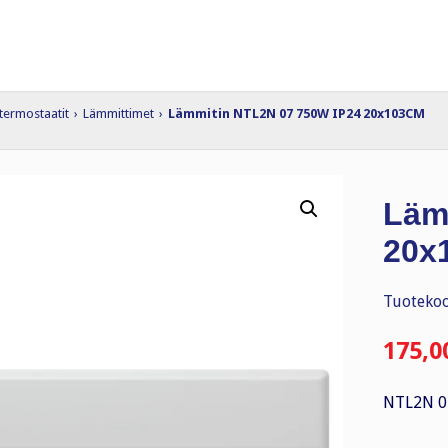
termostaatit
›
Lämmittimet
›
Lämmitin NTL2N 07 750W IP24 20x103CM
Läm
20x
Tuotekoo
175,0
NTL2N 0