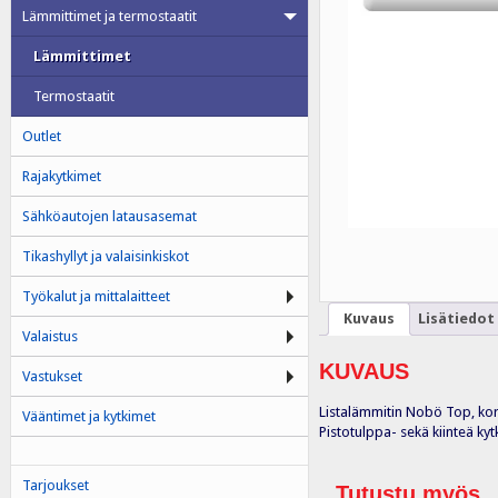
Lämmittimet ja termostaatit
Lämmittimet
Termostaatit
Outlet
Rajakytkimet
Sähköautojen latausasemat
Tikashyllyt ja valaisinkiskot
Työkalut ja mittalaitteet
Kuvaus
Lisätiedot
Valaistus
KUVAUS
Vastukset
Listalämmitin Nobö Top, kork
Vääntimet ja kytkimet
Pistotulppa- sekä kiinteä kytk
Tarjoukset
Tutustu myös