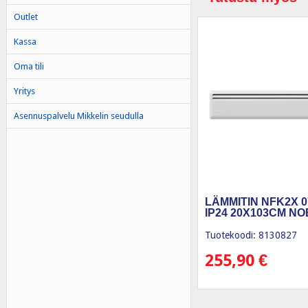
Outlet
Kassa
Oma tili
Yritys
Asennuspalvelu Mikkelin seudulla
LÄMMITIN NFK2X 0
IP24 20X103CM N
Tuotekoodi: 8130827
255,90
€