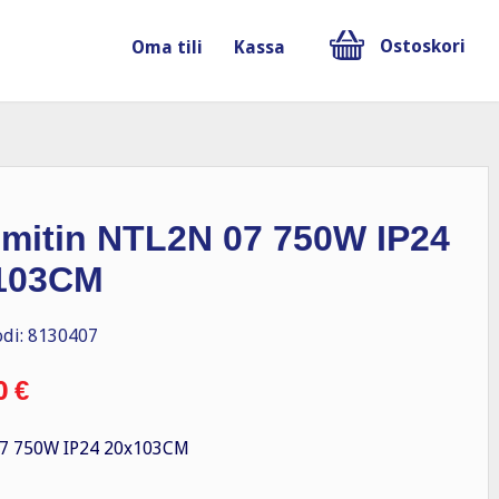
Ostoskori
Oma tili
Kassa
mitin NTL2N 07 750W IP24
103CM
di: 8130407
0
€
7 750W IP24 20x103CM