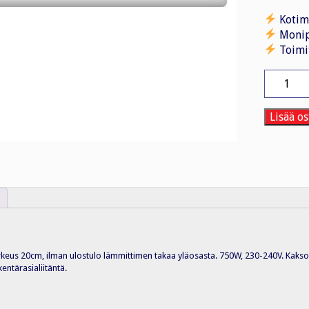
Kotim
Monip
Toimi
Lämmiti
NTL2N
07
750W
Lisää os
IP24
20x103
määrä
eus 20cm, ilman ulostulo lämmittimen takaa yläosasta. 750W, 230-240V. Kaksoise
entärasialiitäntä.