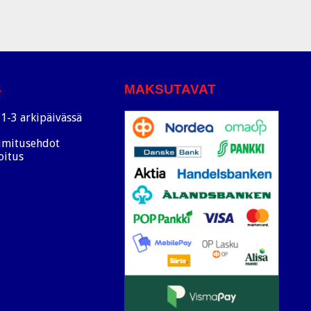
S
MAKSUTAVAT
1-3 arkipäivässä
oimitusehdot
oitus