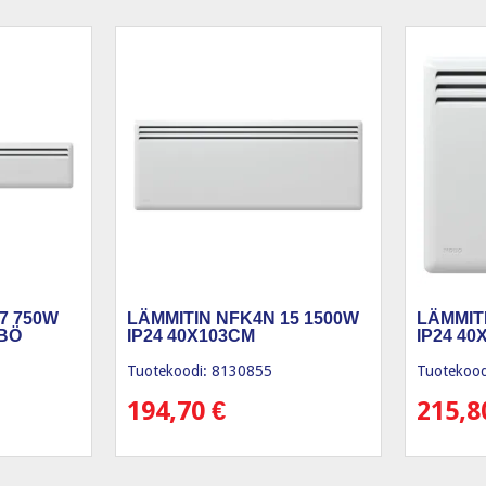
7 750W
LÄMMITIN NFK4N 15 1500W
LÄMMIT
OBÖ
IP24 40X103CM
IP24 40
Tuotekoodi: 8130855
Tuotekood
194,70
€
215,