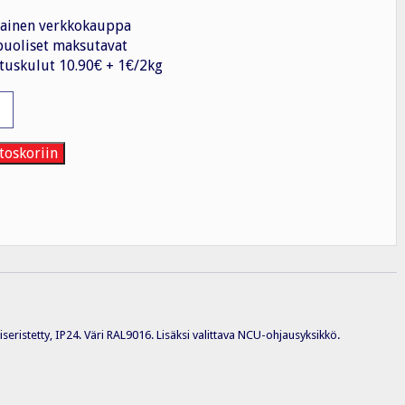
ainen verkkokauppa
uoliset maksutavat
tuskulut 10.90€ + 1€/2kg
n
toskoriin
CM
ristetty, IP24. Väri RAL9016. Lisäksi valittava NCU-ohjausyksikkö.