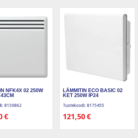
IN NFK4X 02 250W
LÄMMITIN ECO BASIC 02
X43CM
KET 250W IP24
i: 8130862
Tuotekoodi: 8175455
80
€
121,50
€