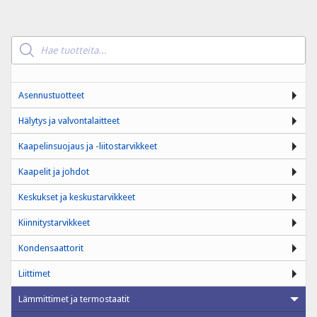
Products
search
Asennustuotteet
Hälytys ja valvontalaitteet
Kaapelinsuojaus ja -liitostarvikkeet
Kaapelit ja johdot
Keskukset ja keskustarvikkeet
Kiinnitystarvikkeet
Kondensaattorit
Liittimet
Lämmittimet ja termostaatit