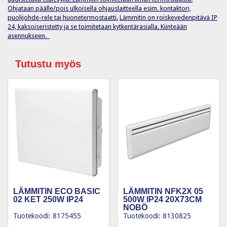
Ohjataan päälle/pois ulkoisella ohjauslaitteella esim. kontaktori,
puolijohde-rele tai huonetermostaatti.
Lämmitin on roiskevedenpitävä IP
24, kaksoiseristetty ja se toimitetaan kytkentärasialla. Kiinteään
asennukseen.
Tutustu myös
LÄMMITIN ECO BASIC
LÄMMITIN NFK2X 05
02 KET 250W IP24
500W IP24 20X73CM
NOBÖ
Tuotekoodi: 8175455
Tuotekoodi: 8130825