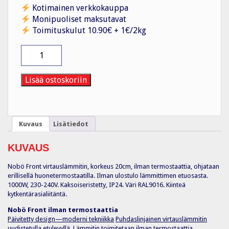
Kotimainen verkkokauppa
Monipuoliset maksutavat
Toimituskulut 10.90€ + 1€/2kg
Lämmitin
NFK2X
10
1000W
Lisää ostoskoriin
IP24
20x133CM
Nobö
määrä
Kuvaus
Lisätiedot
KUVAUS
Nobö Front virtauslämmitin, korkeus 20cm, ilman termostaattia, ohjataan
erillisellä huonetermostaatilla. Ilman ulostulo lämmittimen etuosasta.
1000W, 230-240V. Kaksoiseristetty, IP24. Väri RAL9016. Kiinteä
kytkentärasialiitäntä.
Nobö Front ilman termostaattia
Päivitetty design—moderni tekniikka
Puhdaslinjainen virtauslämmitin
uudistetulla etulevyllä. Lämmitin toimitetaan ilman termostaattia.