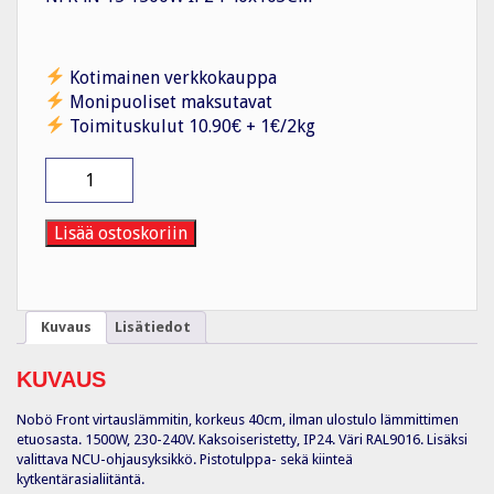
Kotimainen verkkokauppa
Monipuoliset maksutavat
Toimituskulut 10.90€ + 1€/2kg
Lämmitin
NFK4N
15
1500W
Lisää ostoskoriin
IP24
40x103CM
määrä
Kuvaus
Lisätiedot
KUVAUS
Nobö Front virtauslämmitin, korkeus 40cm, ilman ulostulo lämmittimen
etuosasta. 1500W, 230-240V. Kaksoiseristetty, IP24. Väri RAL9016. Lisäksi
valittava NCU-ohjausyksikkö. Pistotulppa- sekä kiinteä
kytkentärasialiitäntä.