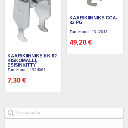
KAARIKIINNIKE CCA-
82 PG
Tuotekoodi: 1342011
49,20
€
KAARIKIINNIKE KK 82
KISKOMALLI,
ESISINKITTY
Tuotekoodi: 1324061
7,30
€
Products
search