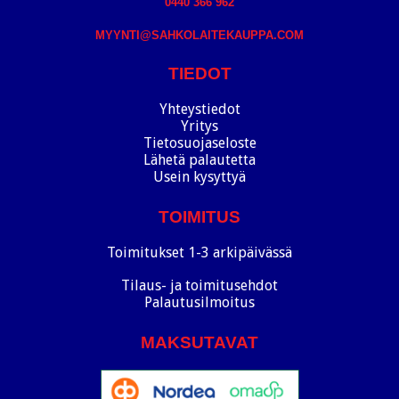
0440 366 962
MYYNTI@SAHKOLAITEKAUPPA.COM
TIEDOT
Yhteystiedot
Yritys
Tietosuojaseloste
Lähetä palautetta
Usein kysyttyä
TOIMITUS
Toimitukset 1-3 arkipäivässä
Tilaus- ja toimitusehdot
Palautusilmoitus
MAKSUTAVAT