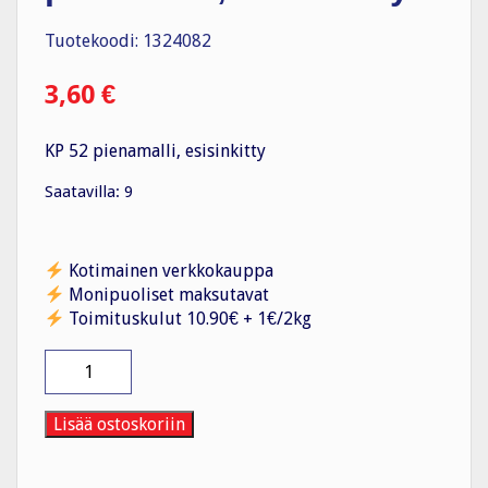
Tuotekoodi: 1324082
3,60
€
KP 52 pienamalli, esisinkitty
Saatavilla: 9
Kotimainen verkkokauppa
Monipuoliset maksutavat
Toimituskulut 10.90€ + 1€/2kg
Kaarikiinnike
KP
52
pienamalli,
Lisää ostoskoriin
esisinkitty
määrä