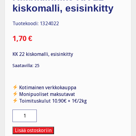
kiskomalli, esisinkitty
Tuotekoodi: 1324022
1,70
€
KK 22 kiskomalli, esisinkitty
Saatavilla: 25
Kotimainen verkkokauppa
Monipuoliset maksutavat
Toimituskulut 10.90€ + 1€/2kg
Kaarikiinnike
KK
22
kiskomalli,
Lisää ostoskoriin
esisinkitty