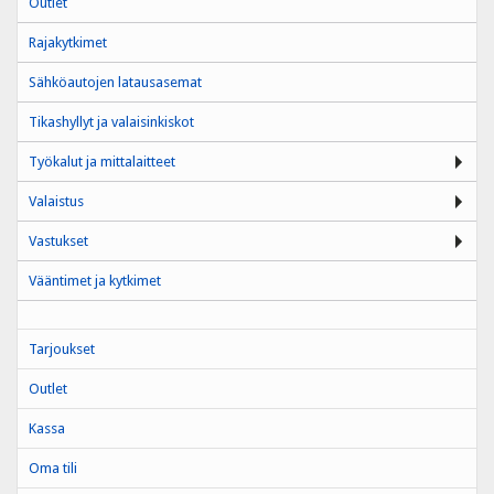
Outlet
Rajakytkimet
Sähköautojen latausasemat
Tikashyllyt ja valaisinkiskot
Työkalut ja mittalaitteet
Valaistus
Vastukset
Vääntimet ja kytkimet
Tarjoukset
Outlet
Kassa
Oma tili