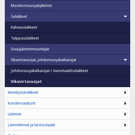
Moottorinsuojakytkimet
Sulakkeet
Kahvasulakkeet
Tulppasulakkeet
Suojajännitemuuntajat
Vikavirtasuojat, johdonsuojakatkaisijat
Johdonsuojakatkaisijat / Automaattisulakkeet
Vikavirtasuojat
Kiinnitystarvikkeet
Kondensaattorit
Liittimet
Lämmittimet ja termostaatit