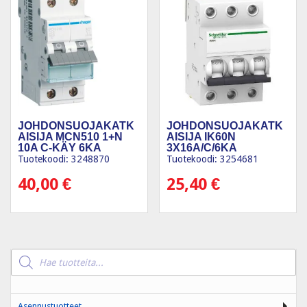
JOHDONSUOJAKATK
JOHDONSUOJAKATK
AISIJA MCN510 1+N
AISIJA IK60N
10A C-KÄY 6KA
3X16A/C/6KA
Tuotekoodi: 3248870
Tuotekoodi: 3254681
40,00
€
25,40
€
Products
search
Asennustuotteet