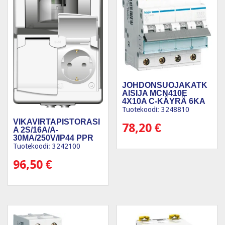
JOHDONSUOJAKATK
AISIJA MCN410E
4X10A C-KÄYRÄ 6KA
Tuotekoodi: 3248810
VIKAVIRTAPISTORASI
78,20
€
A 2S/16A/A-
30MA/250V/IP44 PPR
VA
Tuotekoodi: 3242100
96,50
€