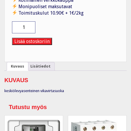
Kotimainen verkkokauppa
Monipuoliset maksutavat
Toimituskulut 10.90€ + 1€/2kg
Vikavirtasuojakytkin
ETH
-
VVS
Lisää ostoskoriin
määrä
Kuvaus
Lisätiedot
KUVAUS
keskiölevyasenteinen vikavirtasuoka
Tutustu myös