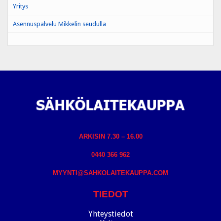
Yritys
Asennuspalvelu Mikkelin seudulla
ARKISIN 7.30 – 16.00
0440 366 962
MYYNTI@SAHKOLAITEKAUPPA.COM
TIEDOT
Yhteystiedot