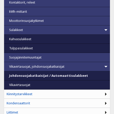
Kontaktorit, releet
kWh-mittarit
Moottorinsuojakytkimet
Sulakkeet
Kahvasulakkeet
Tulppasulakkeet
Suojajännitemuuntajat
Vikavirtasuojat, johdonsuojakatkaisijat
Johdonsuojakatkaisijat / Automaattisulakkeet
Vikavirtasuojat
Kiinnitystarvikkeet
Kondensaattorit
Liittimet