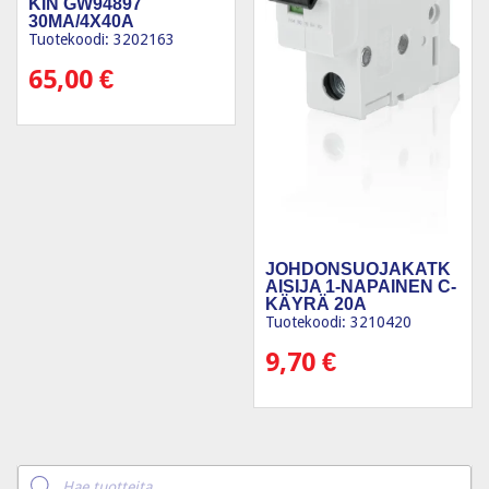
KIN GW94897
30MA/4X40A
Tuotekoodi: 3202163
65,00
€
JOHDONSUOJAKATK
AISIJA 1-NAPAINEN C-
KÄYRÄ 20A
Tuotekoodi: 3210420
9,70
€
Products
search