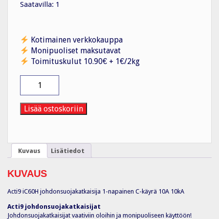
Saatavilla: 1
Kotimainen verkkokauppa
Monipuoliset maksutavat
Toimituskulut 10.90€ + 1€/2kg
Johdonsuojakatkaisija
iC60H
johdonsuoja
1P
Lisää ostoskoriin
C10A
10kA
määrä
Kuvaus
Lisätiedot
KUVAUS
Acti9 iC60H johdonsuojakatkaisija 1-napainen C-käyrä 10A 10kA
Acti9 johdonsuojakatkaisijat
Johdonsuojakatkaisijat vaativiin oloihin ja monipuoliseen käyttöön!