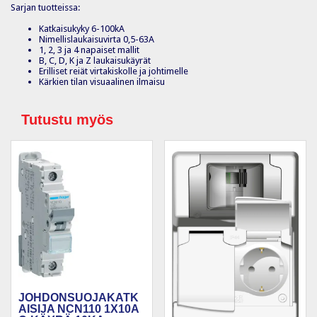
Sarjan tuotteissa:
Katkaisukyky 6-100kA
Nimellislaukaisuvirta 0,5-63A
1, 2, 3 ja 4 napaiset mallit
B, C, D, K ja Z laukaisukäyrät
Erilliset reiät virtakiskolle ja johtimelle
Kärkien tilan visuaalinen ilmaisu
Tutustu myös
JOHDONSUOJAKATK
AISIJA NCN110 1X10A