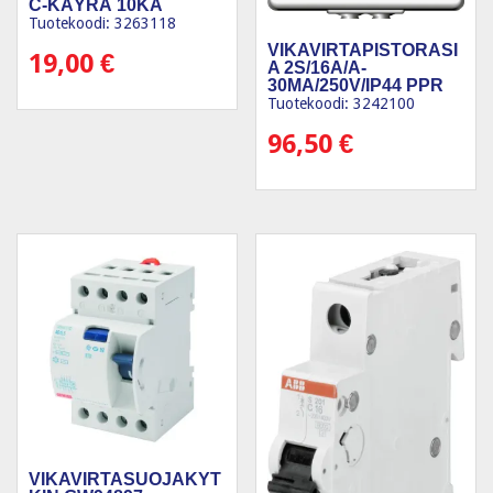
C-KÄYRÄ 10KA
Tuotekoodi: 3263118
VIKAVIRTAPISTORASI
19,00
€
A 2S/16A/A-
30MA/250V/IP44 PPR
VA
Tuotekoodi: 3242100
96,50
€
VIKAVIRTASUOJAKYT