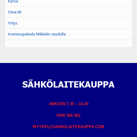
Kassa
Oma tili
Yritys
Asennuspalvelu Mikkelin seudulla
ARKISIN 7.30 – 16.00
0440 366 962
MYYNTI@SAHKOLAITEKAUPPA.COM