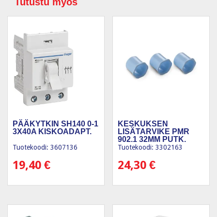
Tutustu myös
PÄÄKYTKIN SH140 0-1
KESKUKSEN
3X40A KISKOADAPT.
LISÄTARVIKE PMR
902.1 32MM PUTK.
50KPL
Tuotekoodi: 3607136
Tuotekoodi: 3302163
19,40
€
24,30
€