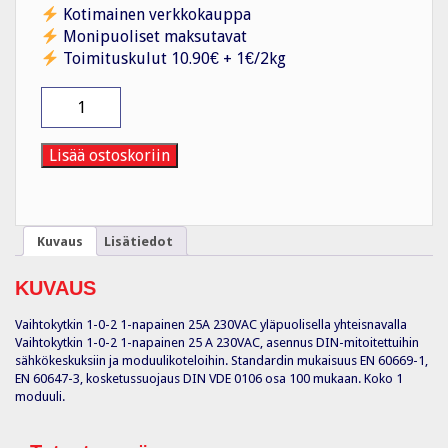
Kotimainen verkkokauppa
Monipuoliset maksutavat
Toimituskulut 10.90€ + 1€/2kg
Vaihtokytkin
SFT125
1-
0-
Lisää ostoskoriin
2
1N
25A
230VAC
Kuvaus
Lisätiedot
määrä
KUVAUS
Vaihtokytkin 1-0-2 1-napainen 25A 230VAC yläpuolisella yhteisnavalla
Vaihtokytkin 1-0-2 1-napainen 25 A 230VAC, asennus DIN-mitoitettuihin
sähkökeskuksiin ja moduulikoteloihin. Standardin mukaisuus EN 60669-1,
EN 60647-3, kosketussuojaus DIN VDE 0106 osa 100 mukaan. Koko 1
moduuli.