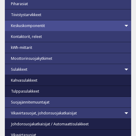
Piharasiat
Tiivistystarvikkeet
Keskuskomponentit
Kontaktorit, releet
kWh-mittarit
Moottorinsuojakytkimet
Sulakkeet
Kahvasulakkeet
Tulppasulakkeet
Suojajännitemuuntajat
Vikavirtasuojat, johdonsuojakatkaisijat
Johdonsuojakatkaisijat / Automaattisulakkeet
Vikavirtasuojat