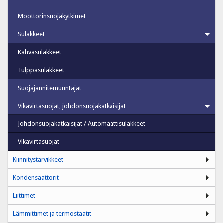
Moottorinsuojakytkimet
Sulakkeet
Kahvasulakkeet
Tulppasulakkeet
Suojajännitemuuntajat
Vikavirtasuojat, johdonsuojakatkaisijat
Johdonsuojakatkaisijat / Automaattisulakkeet
Vikavirtasuojat
Kiinnitystarvikkeet
Kondensaattorit
Liittimet
Lämmittimet ja termostaatit