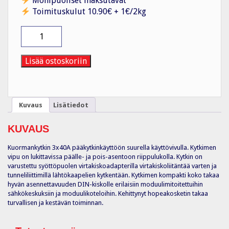
Monipuoliset maksutavat
Toimituskulut 10.90€ + 1€/2kg
Pääkytkin
SH140
0-
1
Lisää ostoskoriin
3x40A
kiskoadapt.
määrä
Kuvaus
Lisätiedot
KUVAUS
Kuormankytkin 3x40A pääkytkinkäyttöön suurella käyttövivulla. Kytkimen
vipu on lukittavissa päälle- ja pois-asentoon riippulukolla. Kytkin on
varustettu syöttöpuolen virtakiskoadapterilla virtakiskoliitäntää varten ja
tunneliliittimillä lähtökaapelien kytkentään. Kytkimen kompakti koko takaa
hyvän asennettavuuden DIN-kiskolle erilaisiin moduulimitoitettuihin
sähkökeskuksiin ja moduulikoteloihin. Kehittynyt hopeakosketin takaa
turvallisen ja kestävän toiminnan.