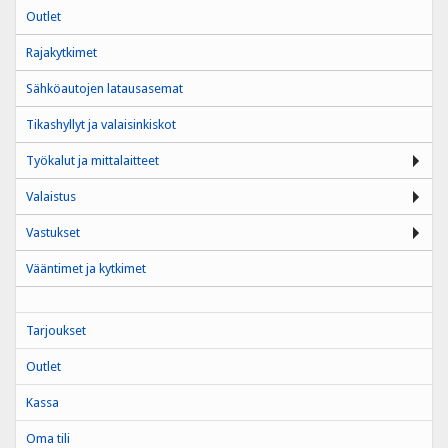
Outlet
Rajakytkimet
Sähköautojen latausasemat
Tikashyllyt ja valaisinkiskot
Työkalut ja mittalaitteet
Valaistus
Vastukset
Vääntimet ja kytkimet
Tarjoukset
Outlet
Kassa
Oma tili