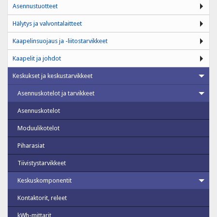
Asennustuotteet
Hälytys ja valvontalaitteet
Kaapelinsuojaus ja -liitostarvikkeet
Kaapelit ja johdot
Keskukset ja keskustarvikkeet
Asennuskotelot ja tarvikkeet
Asennuskotelot
Moduulikotelot
Piharasiat
Tiivistystarvikkeet
Keskuskomponentit
Kontaktorit, releet
kWh-mittarit