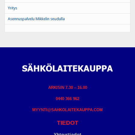
Yritys
Asennuspalvelu Mikkelin seudulla
ARKISIN 7.30 – 16.00
0440 366 962
MYYNTI@SAHKOLAITEKAUPPA.COM
TIEDOT
Yhteystiedot