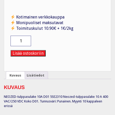
Kotimainen verkkokauppa
Monipuoliset maksutavat
Toimituskulut 10.90€ + 1€/2kg
Tulppasulake
Tulppasulake
10
A
Lisää ostoskoriin
5SE2310
määrä
Kuvaus
Lisätiedot
KUVAUS
NEOZED-tulppasulake 10A D01 5SE2310 Neozed-tulppasulake 10 A 400
VAC/250 VDC Koko D01. Tunnusväri: Punainen. Myynti 10 kappaleen
erissä