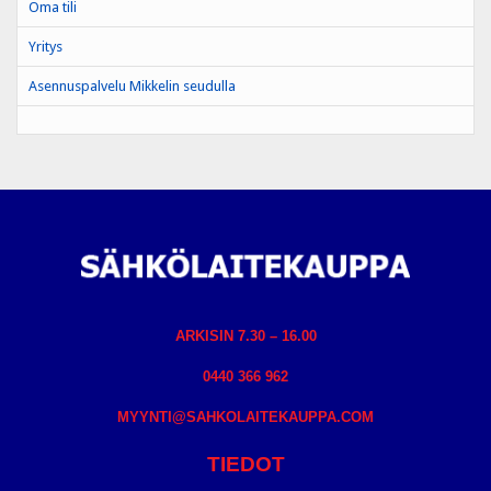
Oma tili
Yritys
Asennuspalvelu Mikkelin seudulla
ARKISIN 7.30 – 16.00
0440 366 962
MYYNTI@SAHKOLAITEKAUPPA.COM
TIEDOT