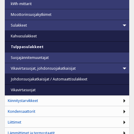
kWh-mittarit
Moottorinsuojakytkimet
Sulakkeet
Kahvasulakkeet
Tulppasulakkeet
Suojajännitemuuntajat
Vikavirtasuojat, johdonsuojakatkaisijat
Johdonsuojakatkaisijat / Automaattisulakkeet
Vikavirtasuojat
Kiinnitystarvikkeet
Kondensaattorit
Liittimet
Lämmittimet ja termostaatit