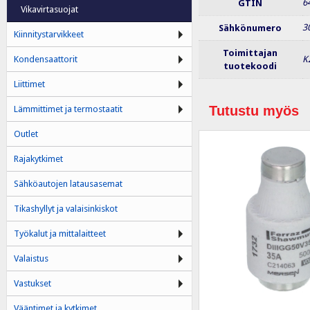
6
GTIN
Vikavirtasuojat
3
Sähkönumero
Kiinnitystarvikkeet
Toimittajan
Kondensaattorit
K
tuotekoodi
Liittimet
Tutustu myös
Lämmittimet ja termostaatit
Outlet
Rajakytkimet
Sähköautojen latausasemat
Tikashyllyt ja valaisinkiskot
Työkalut ja mittalaitteet
Valaistus
Vastukset
Vääntimet ja kytkimet