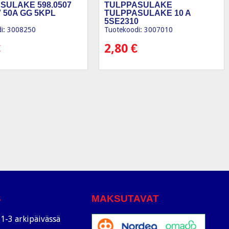
SULAKE 598.0507
TULPPASULAKE
0V 50A GG 5KPL
TULPPASULAKE 10 A
5SE2310
i: 3008250
Tuotekoodi: 3007010
€
2,80
€
S
MAKSUTAVAT
1-3 arkipäivässä