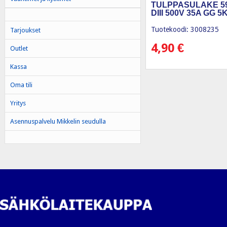
TULPPASULAKE 59
DIII 500V 35A GG 5
Tuotekoodi: 3008235
Tarjoukset
4,90
€
Outlet
Kassa
Oma tili
Yritys
Asennuspalvelu Mikkelin seudulla