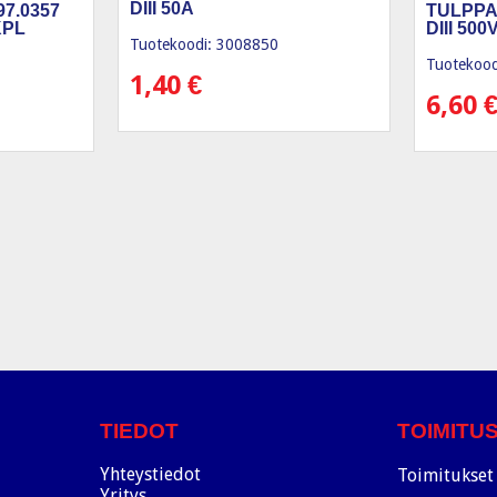
DIII 50A
7.0357
TULPPA
KPL
DIII 50
Tuotekoodi: 3008850
Tuotekood
1,40
€
6,60
TIEDOT
TOIMITU
Yhteystiedot
Toimitukset 
Yritys