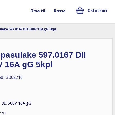
Ostoskori
Oma tili
Kassa
lake 597.0167 DII 500V 16A gG 5kpl
pasulake 597.0167 DII
V 16A gG 5kpl
di: 3008216
 DII 500V 16A gG
: 51