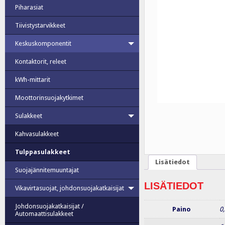
Piharasiat
Tiivistystarvikkeet
Keskuskomponentit
Kontaktorit, releet
kWh-mittarit
Moottorinsuojakytkimet
Sulakkeet
Kahvasulakkeet
Tulppasulakkeet
Lisätiedot
Suojajännitemuuntajat
LISÄTIEDOT
Vikavirtasuojat, johdonsuojakatkaisijat
Johdonsuojakatkaisijat /
Paino
0
Automaattisulakkeet