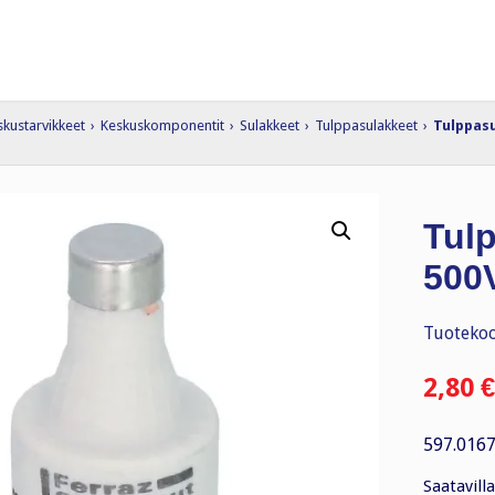
skustarvikkeet
›
Keskuskomponentit
›
Sulakkeet
›
Tulppasulakkeet
›
Tulppasu
Tulp
500
Tuotekoo
2,80
€
597.0167
Saatavilla