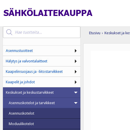
Products
search
Etusivu
›
Keskukset ja ke
Asennustuotteet
Hälytys ja valvontalaitteet
Kaapelinsuojaus ja -liitostarvikkeet
Kaapelit ja johdot
Keskukset ja keskustarvikkeet
Asennuskotelot ja tarvikkeet
Asennuskotelot
Moduulikotelot