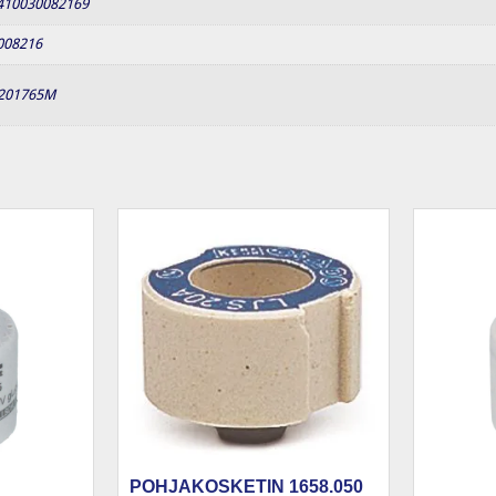
410030082169
008216
201765M
POHJAKOSKETIN 1658.050