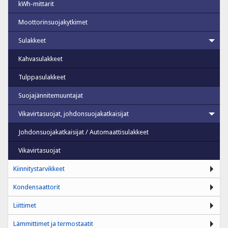
kWh-mittarit
Moottorinsuojakytkimet
Sulakkeet
Kahvasulakkeet
Tulppasulakkeet
Suojajännitemuuntajat
Vikavirtasuojat, johdonsuojakatkaisijat
Johdonsuojakatkaisijat / Automaattisulakkeet
Vikavirtasuojat
Kiinnitystarvikkeet
Kondensaattorit
Liittimet
Lämmittimet ja termostaatit