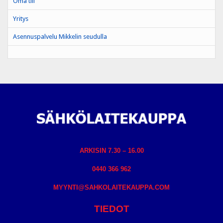
Oma tili
Yritys
Asennuspalvelu Mikkelin seudulla
ARKISIN 7.30 – 16.00
0440 366 962
MYYNTI@SAHKOLAITEKAUPPA.COM
TIEDOT