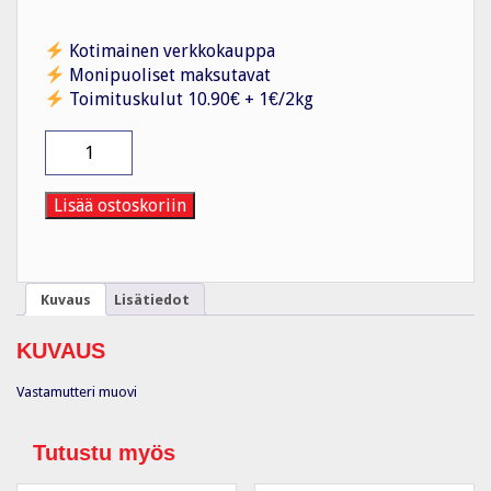
Kotimainen verkkokauppa
Monipuoliset maksutavat
Toimituskulut 10.90€ + 1€/2kg
Vastamutteri
muovi
MUG
9
Lisää ostoskoriin
/
PG
määrä
Kuvaus
Lisätiedot
KUVAUS
Vastamutteri muovi
Tutustu myös