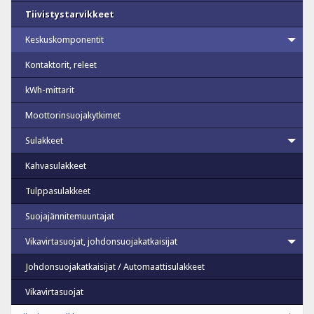
Tiivistystarvikkeet
Keskuskomponentit
Kontaktorit, releet
kWh-mittarit
Moottorinsuojakytkimet
Sulakkeet
Kahvasulakkeet
Tulppasulakkeet
Suojajännitemuuntajat
Vikavirtasuojat, johdonsuojakatkaisijat
Johdonsuojakatkaisijat / Automaattisulakkeet
Vikavirtasuojat