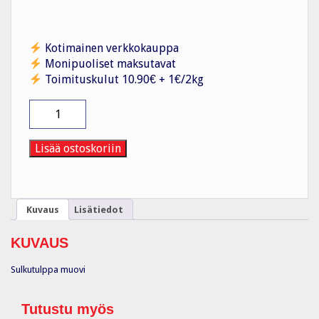
Kotimainen verkkokauppa
Monipuoliset maksutavat
Toimituskulut 10.90€ + 1€/2kg
Sulkutulppa
muovi
VSG
29
Lisää ostoskoriin
/
PG
määrä
Kuvaus
Lisätiedot
KUVAUS
Sulkutulppa muovi
Tutustu myös