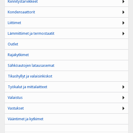
Kiinnitystarvikkeet
Kondensaattorit
Liittimet
Lämmittimet ja termostaatit
Outlet
Rajakytkimet
Sähköautojen latausasemat
Tikashyllyt ja valaisinkiskot
Työkalut ja mittalaitteet
Valaistus
Vastukset
Vääntimet ja kytkimet