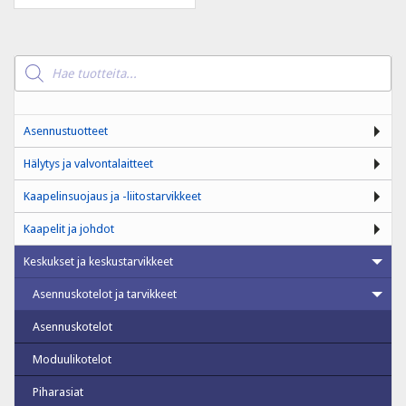
Products
search
Asennustuotteet
Hälytys ja valvontalaitteet
Kaapelinsuojaus ja -liitostarvikkeet
Kaapelit ja johdot
Keskukset ja keskustarvikkeet
Asennuskotelot ja tarvikkeet
Asennuskotelot
Moduulikotelot
Piharasiat