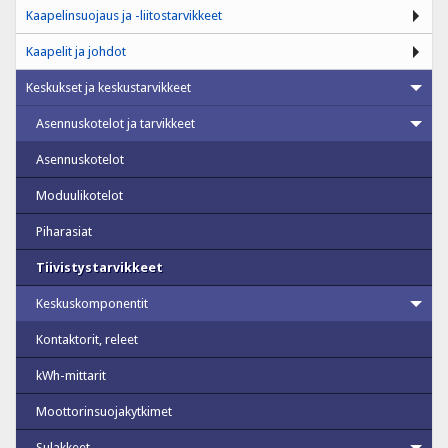
Kaapelinsuojaus ja -liitostarvikkeet
Kaapelit ja johdot
Keskukset ja keskustarvikkeet
Asennuskotelot ja tarvikkeet
Asennuskotelot
Moduulikotelot
Piharasiat
Tiivistystarvikkeet
Keskuskomponentit
Kontaktorit, releet
kWh-mittarit
Moottorinsuojakytkimet
Sulakkeet