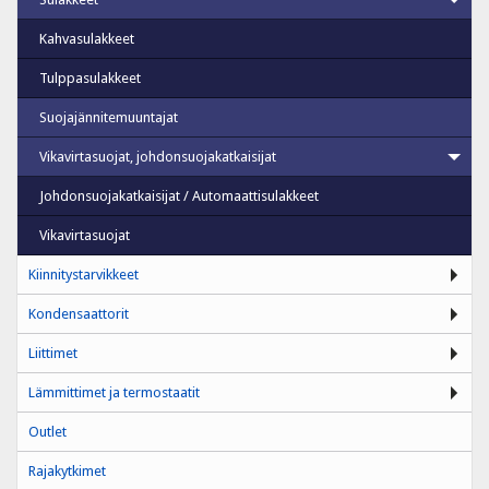
Kahvasulakkeet
Tulppasulakkeet
Suojajännitemuuntajat
Vikavirtasuojat, johdonsuojakatkaisijat
Johdonsuojakatkaisijat / Automaattisulakkeet
Vikavirtasuojat
Kiinnitystarvikkeet
Kondensaattorit
Liittimet
Lämmittimet ja termostaatit
Outlet
Rajakytkimet