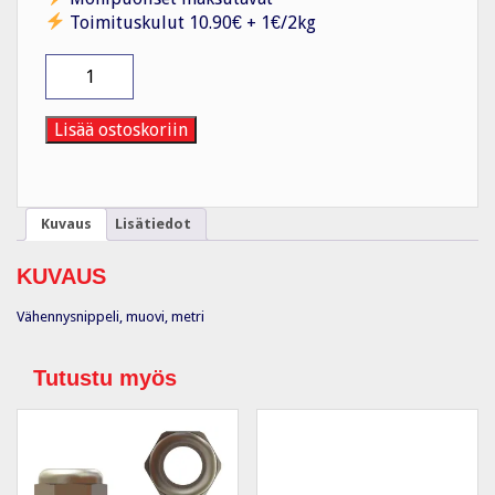
Toimituskulut 10.90€ + 1€/2kg
Supistus
muovi
KRM
40/32
Lisää ostoskoriin
/
Metri
määrä
Kuvaus
Lisätiedot
KUVAUS
Vähennysnippeli, muovi, metri
Tutustu myös