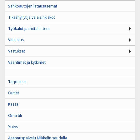
Sähköautojen latausasemat
Tikashyllyt ja valaisinkiskot
Työkalut ja mittalaitteet
Valaistus
Vastukset
Vääntimet ja kytkimet
Tarjoukset
Outlet
Kassa
Oma tili
Yritys
Asennuspalvelu Mikkelin seudulla