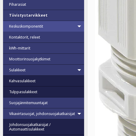
Piharasiat
Tiivistystarvikkeet
Keskuskomponentit
Kontaktorit, releet
kWh-mittarit
Moottorinsuojakytkimet
Sulakkeet
Kahvasulakkeet
Tulppasulakkeet
Suojajännitemuuntajat
Vikavirtasuojat, johdonsuojakatkaisijat
Johdonsuojakatkaisijat /
Automaattisulakkeet