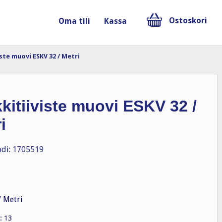
Ostoskori
Oma tili
Kassa
iste muovi ESKV 32 / Metri
kitiiviste muovi ESKV 32 /
i
di: 1705519
/ Metri
: 13