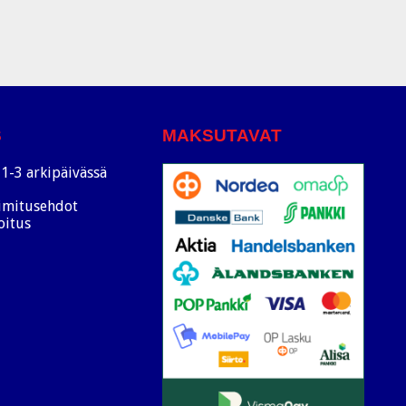
S
MAKSUTAVAT
1-3 arkipäivässä
oimitusehdot
oitus