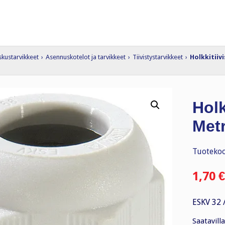
skustarvikkeet
›
Asennuskotelot ja tarvikkeet
›
Tiivistystarvikkeet
›
Holkkitiiv
Holk
Metr
Tuotekoo
1,70
€
ESKV 32 
Saatavilla