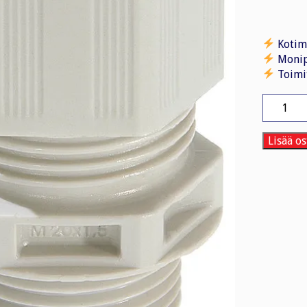
Kotim
Monip
Toimi
Holkkitii
muovi
ESKV
32
Lisää os
/
Metri
määrä