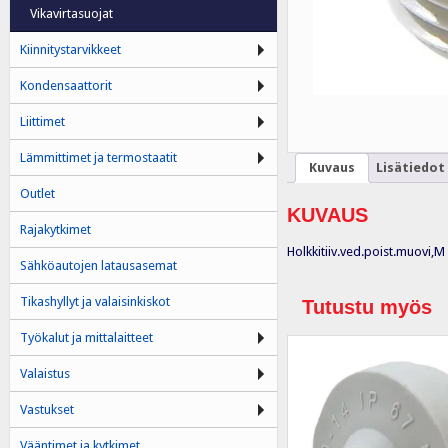
Vikavirtasuojat
Kiinnitystarvikkeet
Kondensaattorit
Liittimet
Lämmittimet ja termostaatit
Kuvaus
Lisätiedot
Outlet
KUVAUS
Rajakytkimet
Holkkitiiv.ved.poist.muovi,M
Sähköautojen latausasemat
Tikashyllyt ja valaisinkiskot
Tutustu myös
Työkalut ja mittalaitteet
Valaistus
Vastukset
Vääntimet ja kytkimet