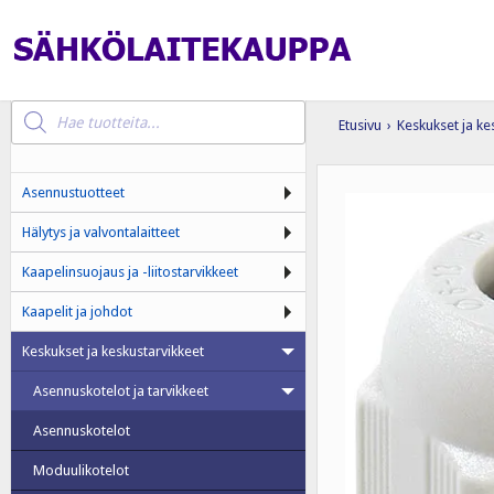
Products
search
Etusivu
›
Keskukset ja ke
Asennustuotteet
Hälytys ja valvontalaitteet
Kaapelinsuojaus ja -liitostarvikkeet
Kaapelit ja johdot
Keskukset ja keskustarvikkeet
Asennuskotelot ja tarvikkeet
Asennuskotelot
Moduulikotelot